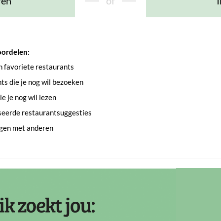
ren
of
I
oordelen:
an favoriete restaurants
s die je nog wil bezoeken
e je nog wil lezen
seerde restaurantsuggesties
ngen met anderen