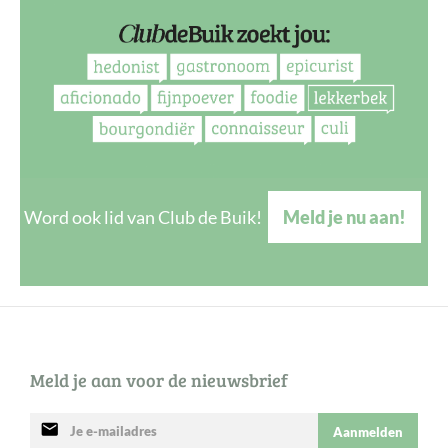
Word ook lid van Club de Buik!
Meld je nu aan!
Meld je aan voor de nieuwsbrief
mail
Aanmelden