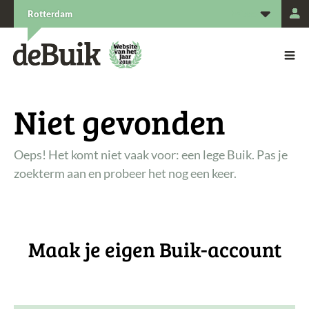
L
Rotterdam
De Buik van {city: city}
De Buik
Niet gevonden
Oeps! Het komt niet vaak voor: een lege Buik. Pas je
zoekterm aan en probeer het nog een keer.
Maak je eigen Buik-account