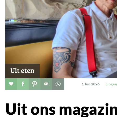
Uit eten
Verhaal toevoegen aan favorieten
Deel dit op facebook
Deel dit op pinterest
Whatsapp dit bericht
1 Jun 2026
blogge
Uit ons magazine