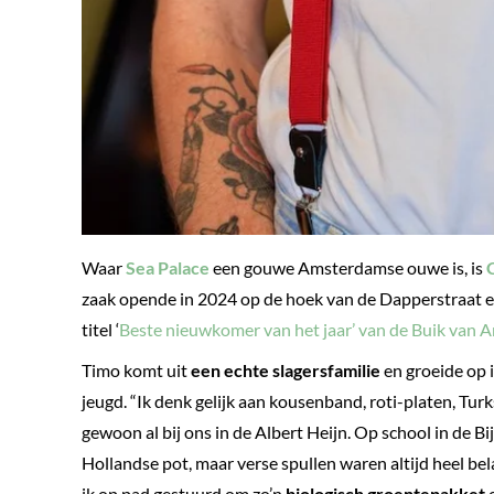
Waar
Sea Palace
een gouwe Amsterdamse ouwe is, is
zaak opende in 2024 op de hoek van de Dapperstraat en 
titel ‘
Beste nieuwkomer van het jaar’ van de Buik van
Timo komt uit
een echte slagersfamilie
en groeide op 
jeugd. “Ik denk gelijk aan kousenband, roti-platen, Tur
gewoon al bij ons in de Albert Heijn. Op school in de B
Hollandse pot, maar verse spullen waren altijd heel be
ik op pad gestuurd om zo’n
biologisch groentepakket
o