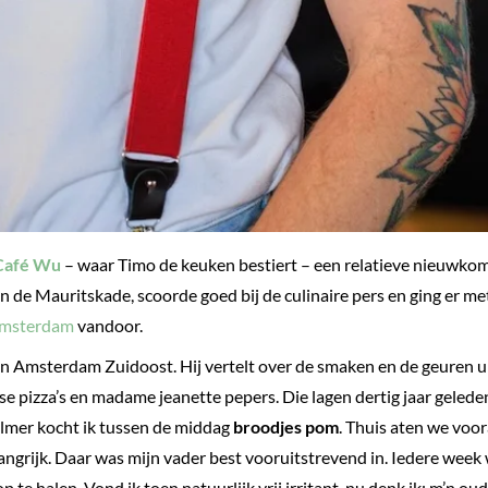
Café Wu
– waar Timo de keuken bestiert – een relatieve nieuwkom
de Mauritskade, scoorde goed bij de culinaire pers en ging er me
 Amsterdam
vandoor.
in Amsterdam Zuidoost. Hij vertelt over de smaken en de geuren ui
kse pizza’s en madame jeanette pepers. Die lagen dertig jaar gelede
ijlmer kocht ik tussen de middag
broodjes pom
. Thuis aten we voor
langrijk. Daar was mijn vader best vooruitstrevend in. Iedere week
p te halen. Vond ik toen natuurlijk vrij irritant, nu denk ik: m’n ou