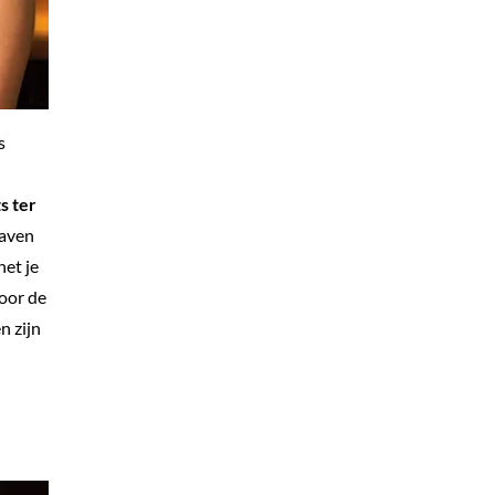
s
s ter
haven
het je
voor de
n zijn