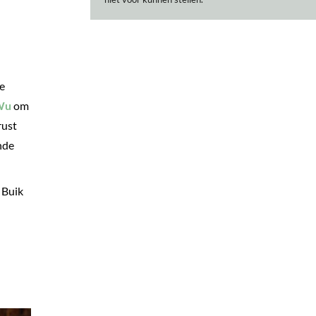
e
Wu
om
rust
nde
 Buik