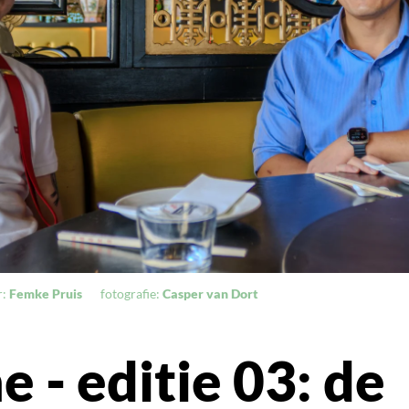
r:
Femke Pruis
fotografie:
Casper van Dort
 - editie 03: de