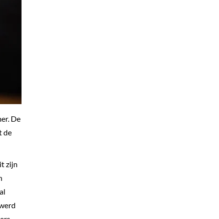
er. De
t de
t zijn
n
al
 werd
ders