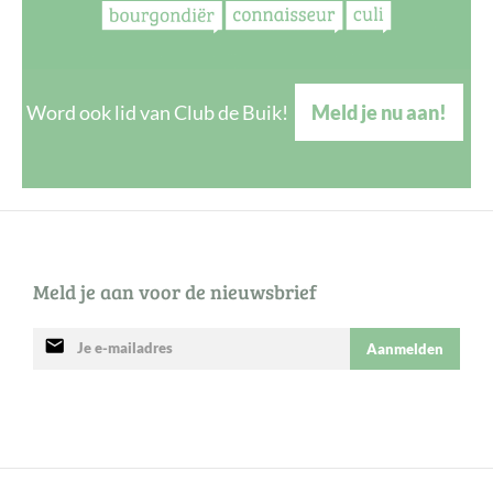
Word ook lid van Club de Buik!
Meld je nu aan!
Meld je aan voor de nieuwsbrief
mail
Aanmelden