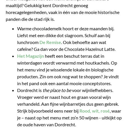
maaltijd? Gelukkig kent Dordrecht genoeg
horecagelegenheden, vaak in één van de mooie historische
panden die de stad rijk is.
​Warme chocolademelk hoort er deze maanden bij.
Liefst met een dikke dot slagroom. Schuif aan bij
lunchroom
De Remise
. Ook behoefte aan wat
cafeïne? Ga dan voor de Chocolate Hazelnut Latte.
Het Magazijn
heeft een beschut terras dat in
winterdagen wordt verwarmd met houtkachels. Op
het menu vind je wisselende lokale én biologische
producten. Zin om ook nog wat te shoppen? Je vindt
in het pand ook een aantal mooie conceptstores.
Dordrecht is
the place to be
voor wijnliefhebbers.
Vroeger werd er naast hout en graan vooral wijn
verhandeld. Aan fijne wijnbarretjes dus geen gebrek.
Strijk bijvoorbeeld eens neer bij
Rood, wit, rosé
, waar
je – naast op het menu met zo’n 50 wijnen - uitkijkt op
de oude haven van Dordrecht.