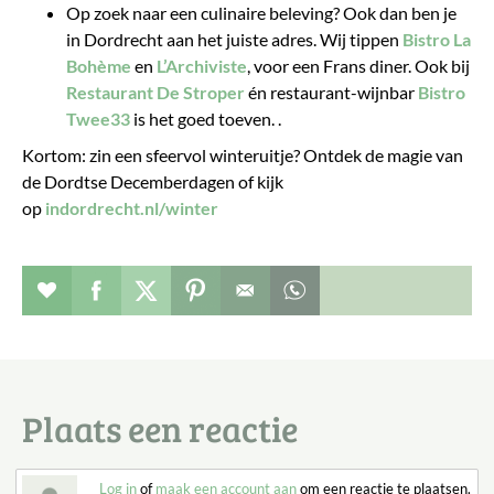
Op zoek naar een culinaire beleving? Ook dan ben je
in Dordrecht aan het juiste adres. Wij tippen
Bistro La
Bohème
en
L’Archiviste
, voor een Frans diner. Ook bij
Restaurant De Stroper
én restaurant-wijnbar
Bistro
Twee33
is het goed toeven. .
Kortom: zin een sfeervol winteruitje? Ontdek de magie van
de Dordtse Decemberdagen of kijk
op
indordrecht.nl/winter
Verhaal toevoegen aan favorieten
Deel dit op facebook
Deel dit op twitter
Deel dit op pinterest
Whatsapp dit bericht
Plaats een reactie
Log in
of
maak een account aan
om een reactie te plaatsen.