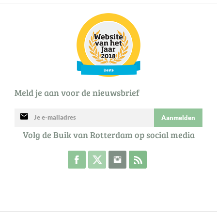
Meld je aan voor de nieuwsbrief
mail
Aanmelden
Volg de Buik van Rotterdam op social media
Volg de Buik op Facebook
Volg de Buik op Twitter
Volg de Buik op Instagram
Abonneer je op de RSS 