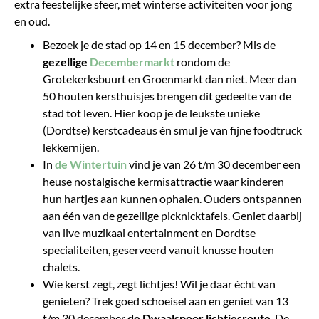
extra feestelijke sfeer, met winterse activiteiten voor jong
en oud.
​Bezoek je de stad op 14 en 15 december? Mis de
gezellige
Decembermarkt
rondom de
Grotekerksbuurt en Groenmarkt dan niet. Meer dan
50 houten kersthuisjes brengen dit gedeelte van de
stad tot leven. Hier koop je de leukste unieke
(Dordtse) kerstcadeaus én smul je van fijne foodtruck
lekkernijen.
In
de Wintertuin
vind je van 26 t/m 30 december een
heuse nostalgische kermisattractie waar kinderen
hun hartjes aan kunnen ophalen. Ouders ontspannen
aan één van de gezellige picknicktafels. Geniet daarbij
van live muzikaal entertainment en Dordtse
specialiteiten, geserveerd vanuit knusse houten
chalets.
Wie kerst zegt, zegt lichtjes! Wil je daar écht van
genieten? Trek goed schoeisel aan en geniet van 13
t/m 30 december
de Dwaalspoor lichtjesroute
. De