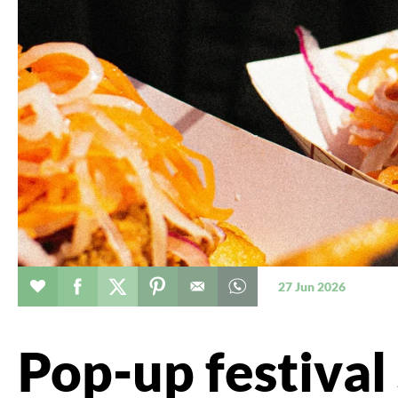
Evenement toevoegen aan favorieten
Deel dit op facebook
Deel dit op twitter
Deel dit op pinterest
Whatsapp dit bericht
27 Jun 2026
Pop-up festiva