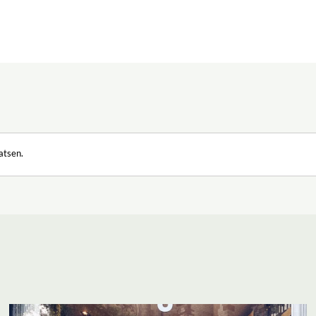
icht
atsen.