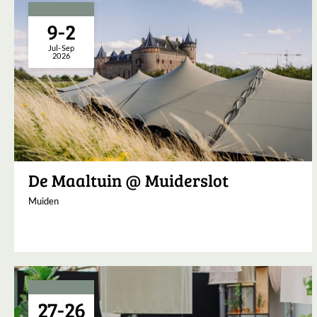
9-2
Jul-Sep
2026
De Maaltuin @ Muiderslot
Muiden
27-26