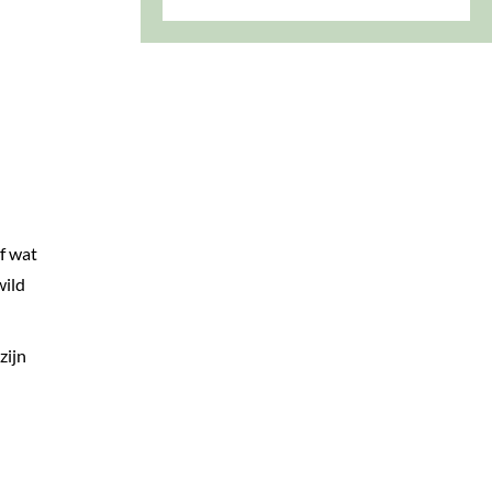
f wat
wild
zijn