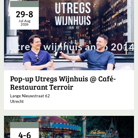
29-8
Jul-Aug
2026
Pop-up Utregs Wijnhuis @ Café-
Restaurant Terroir
Lange Nieuwstraat 62
Utrecht
4-6