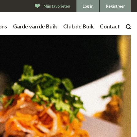
Mijn favorieten
Log in
Registreer
ons
Garde van de Buik
Club de Buik
Contact
ZOEK