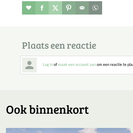
Evenement toevoegen aan favorieten
Deel dit op facebook
Deel dit op twitter
Deel dit op pinterest
Whatsapp dit ber
Plaats een reactie
Log in
of
maak een account aan
om een reactie te pla
Ook binnenkort