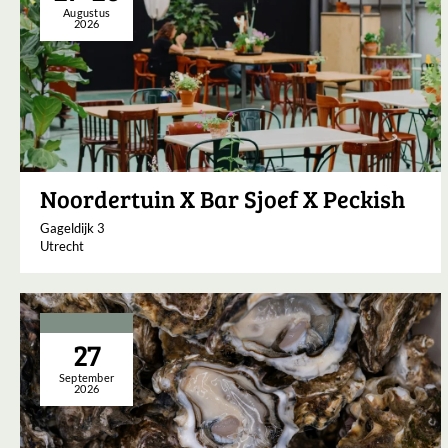
Augustus
2026
Noordertuin X Bar Sjoef X Peckish
Gageldijk 3
Utrecht
27
September
2026