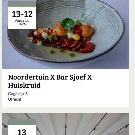
13-12
Augustus
2026
Noordertuin X Bar Sjoef X
Huiskruid
Gageldijk 3
Utrecht
13