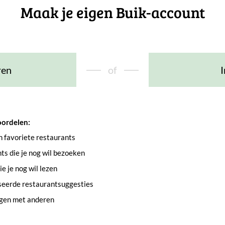
Maak je eigen Buik-account
ren
of
I
oordelen:
an favoriete restaurants
s die je nog wil bezoeken
e je nog wil lezen
seerde restaurantsuggesties
ngen met anderen