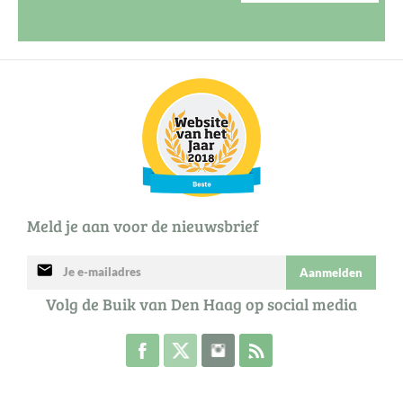
Meld je aan voor de nieuwsbrief
mail
Aanmelden
Volg de Buik van Den Haag op social media
Volg de Buik op Facebook
Volg de Buik op Twitter
Volg de Buik op Instagram
Abonneer je op de RSS 