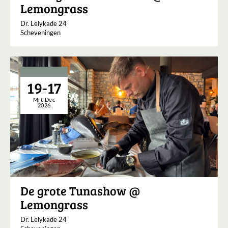
Lemongrass
Dr. Lelykade 24
Scheveningen
19-17
Mrt-Dec
2026
De grote Tunashow @
Lemongrass
Dr. Lelykade 24