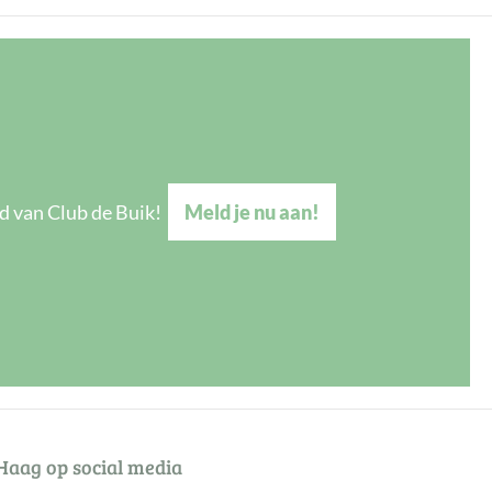
d van Club de Buik!
Meld je nu aan!
Haag op social media