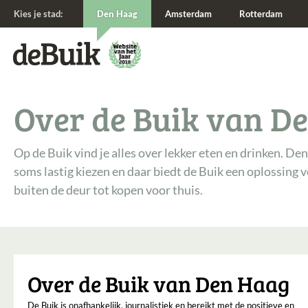
Kies je stad:
Den Haag
Amsterdam
Rotterdam
De Buik van {city: city}
De Buik
Over de Buik van D
Op de Buik vind je alles over lekker eten en drinken. D
soms lastig kiezen en daar biedt de Buik een oplossing 
buiten de deur tot kopen voor thuis.
Over de Buik van Den Haag
De Buik is onafhankelijk, journalistiek en bereikt met de positieve en