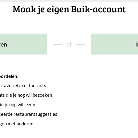
Maak je eigen Buik-account
ren
of
I
oordelen:
an favoriete restaurants
s die je nog wil bezoeken
e je nog wil lezen
seerde restaurantsuggesties
ngen met anderen