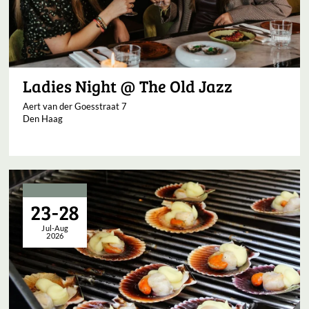
Ladies Night @ The Old Jazz
Aert van der Goesstraat 7
Den Haag
23-28
Jul-Aug
2026