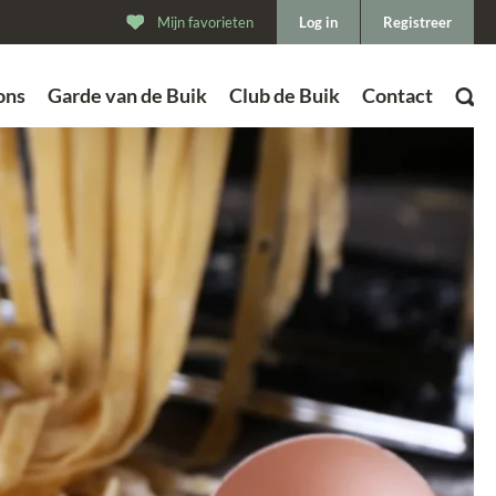
Mijn favorieten
Log in
Registreer
ons
Garde van de Buik
Club de Buik
Contact
ZOEK