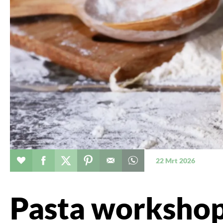
Evenement toevoegen aan favorieten
Deel dit op facebook
Deel dit op twitter
Deel dit op pinterest
Whatsapp dit bericht
22 Mrt 2026
Pasta worksho