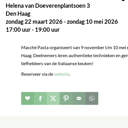
Helena van Doeverenplantsoen 3
Den Haag
zondag 22 maart 2026 - zondag 10 mei 2026
17:00 uur - 19:00 uur
Macché Pasta organiseert van 9 november t/m 10 mei 
Haag. Deelnemers leren authentieke technieken en gen
liefhebbers van de Italiaanse keuken!
Reserveer via de
website
.
Evenement toevoegen aan favorieten
Deel dit op facebook
Deel dit op twitter
Deel dit op pinterest
Whatsapp dit ber