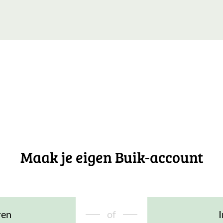
Maak je eigen Buik-account
ren
of
I