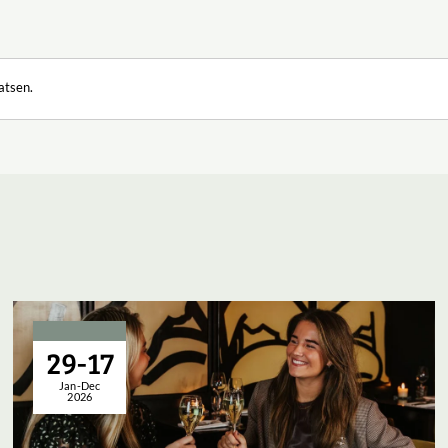
atsen.
29-17
Jan-Dec
2026