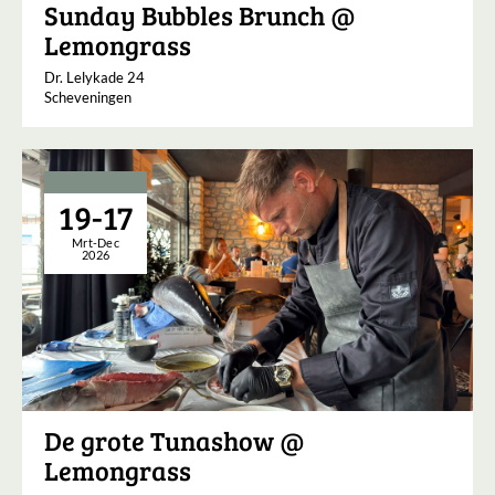
Sunday Bubbles Brunch @
Lemongrass
Dr. Lelykade 24
Scheveningen
19-17
Mrt-Dec
2026
De grote Tunashow @
Lemongrass