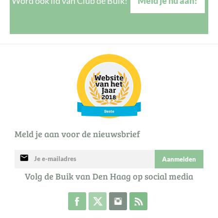
Word ook lid van Club de Buik!
Meld je nu aan!
Meld je aan voor de nieuwsbrief
mail
Aanmelden
Volg de Buik van Den Haag op social media
Volg de Buik op Facebook
Volg de Buik op Twitter
Volg de Buik op Instagram
Abonneer je op de RSS 