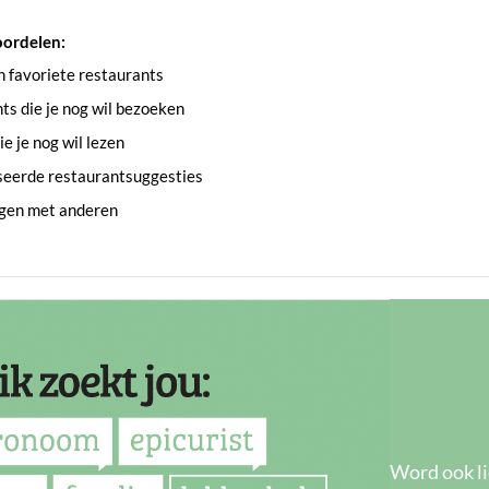
oordelen:
an favoriete restaurants
s die je nog wil bezoeken
e je nog wil lezen
seerde restaurantsuggesties
ngen met anderen
Word ook li