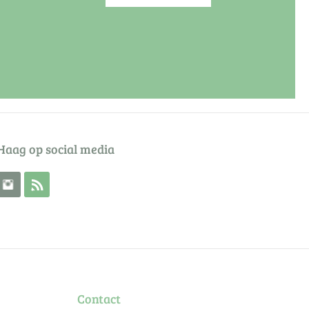
Haag op social media
 Buik op Facebook
Volg de Buik op Twitter
Volg de Buik op Instagram
Abonneer je op de RSS feed
Contact