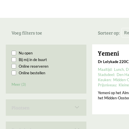
Voeg filters toe
Sorteer op:
Yemeni
Nu open
Bij mij in de buurt
Dr Lelykade 220C
Online reserveren
Maaltijd:
Lunch
D
Online bestellen
Stadsdeel:
Den Ha
Permanent gesloten
Keuken:
Midden-O
Meer (3)
Prijsniveau:
Kleine
Binnenkort geopend
Open op Maandag
Yemeni op het Alme
het Midden-Oosten
Plaatsen
Den Haag
1