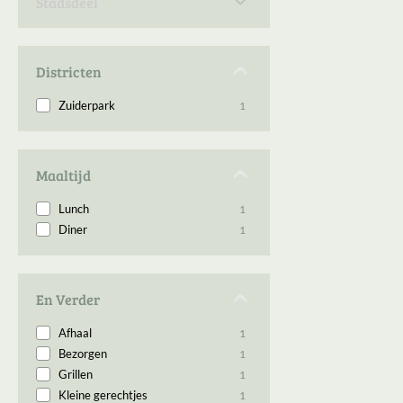
Stadsdeel
Den Haag Scheveningen
1
Districten
Zuiderpark
1
Maaltijd
Lunch
1
Diner
1
En Verder
Afhaal
1
Bezorgen
1
Grillen
1
Kleine gerechtjes
1