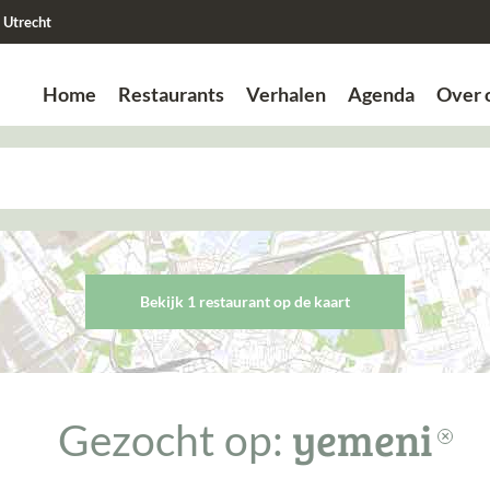
Utrecht
Home
Restaurants
Verhalen
Agenda
Over 
Zoek
Zoek
Bekijk 1 restaurant op de kaart
yemeni
Gezocht op:
close