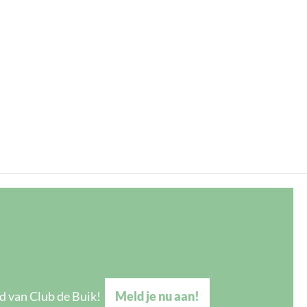
d van Club de Buik!
Meld je nu aan!