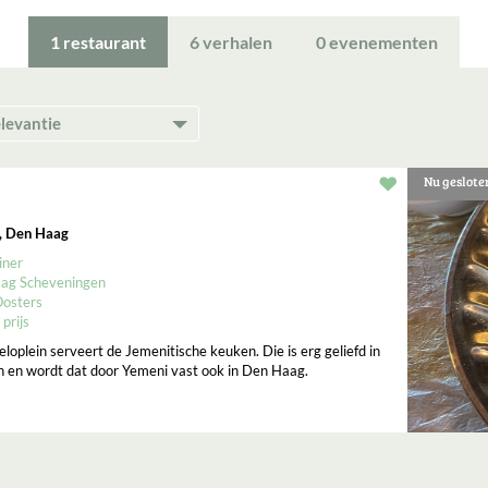
1
restaurant
6
verhalen
0
evenementen
Nu geslote
Restaurant t
, Den Haag
iner
ag Scheveningen
osters
 prijs
loplein serveert de Jemenitische keuken. Die is erg geliefd in
 en wordt dat door Yemeni vast ook in Den Haag.