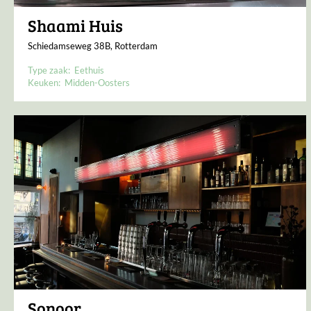
Shaami Huis
Schiedamseweg 38B, Rotterdam
Type zaak:
Eethuis
Keuken:
Midden-Oosters
Sonoor