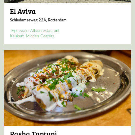
El Aviva
Schiedamseweg 22A, Rotterdam
Type zaak:
Afhaalrestaurant
Keuken:
Midden-Oosters
Pasha Tantuni