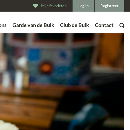
Mijn favorieten
Log in
Registreer
ons
Garde van de Buik
Club de Buik
Contact
ZOEK