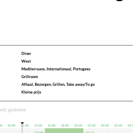
Diner
West
Mediterraans, Internationaal, Portugees
Grillroom
Afhaal, Bezorgen, Grillen, Take away/To go
Kleine prijs
wij:
gesloten
00
10:00
12:00
14:00
16:00
18:00
20:00
22:00
00:00
02:00
04:
15:00
20:45