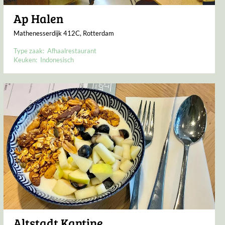
Ap Halen
Mathenesserdijk 412C, Rotterdam
Type zaak:
Afhaalrestaurant
Keuken:
Indonesisch
Altstadt Kantine