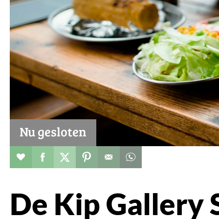
Nu gesloten
Restaurant toevoegen aan favorieten
Deel dit op facebook
Deel dit op twitter
Deel dit op pinterest
Whatsapp dit bericht
De Kip Gallery