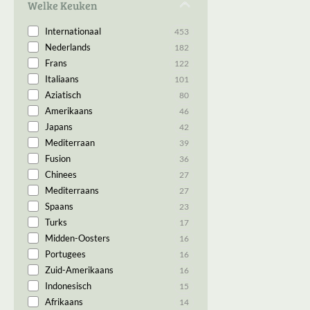
Welke Keuken
Internationaal
453
Nederlands
182
Frans
122
Italiaans
101
Aziatisch
80
Amerikaans
46
Japans
42
Mediterraan
39
Fusion
36
Chinees
27
Mediterraans
27
Spaans
23
Turks
17
Midden-Oosters
16
Portugees
16
Zuid-Amerikaans
16
Indonesisch
15
Afrikaans
14