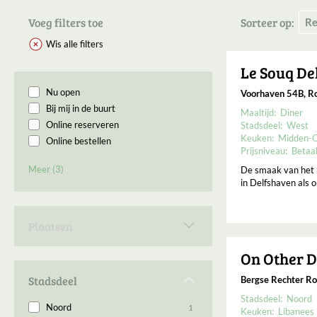
Voeg filters toe
Sorteer op:
Wis alle filters
Le Souq De
Nu open
Voorhaven 54B, R
Bij mij in de buurt
Maaltijd:
Diner
Online reserveren
Stadsdeel:
West
Keuken:
Midden-O
Online bestellen
Prijsniveau:
Betaa
Permanent gesloten
Meer (3)
De smaak van het 
Binnenkort geopend
in Delfshaven als o
Open op Maandag
Plaatsen
Rotterdam
2
On Other 
Stadsdeel
Bergse Rechter Ro
Stadsdeel:
Noord
Noord
1
Keuken:
Libanees