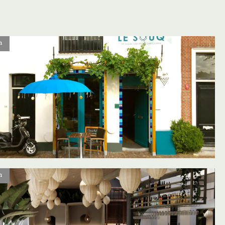
n
oevoegen aan favorieten
n
oevoegen aan favorieten