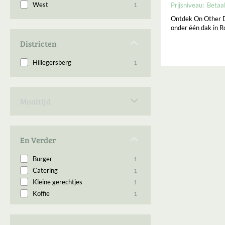
West
1
Prijsniveau:
Betaa
Ontdek On Other Dr
onder één dak in 
Districten
Hillegersberg
1
Maaltijd
Diner
1
En Verder
Burger
1
Catering
1
Kleine gerechtjes
1
Koffie
1