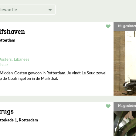
Nu geslote
Restaurant t
lfshaven
otterdam
osters
Libanees
lbaar
Midden-Oosten gewoon in Rotterdam. Je vindt Le Souq zowel
p de Coolsingel én in de Markthal.
Nu geslote
Restaurant t
Drugs
ttekade 1, Rotterdam