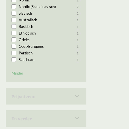
Nordic
2
Nordic (Scandinavisch)
2
Slavisch
2
Australisch
1
Baskisch
1
Ethiopisch
1
Grieks
1
Oost-Europees
1
Perzisch
1
Szechuan
1
Minder
Prijsniveau
Betaalbaar
2
En verder