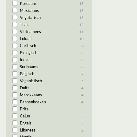
Koreaans
13
Mexicaans
13
Vegetarisch
13
Thais
12
Vietnamees
11
Lokaal
10
Caribisch
9
Biologisch
8
Indiaas
8
Surinaams
8
Belgisch
7
Veganistisch
5
Duits
4
Marokkaans
4
Pannenkoeken
4
Brits
3
Cajun
3
Engels
3
Libanees
2