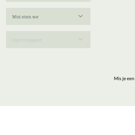
Nieuwe zaken
1
Wat eten we
Barbites
1
Burgers
1
Openingsjaar
Mis je een