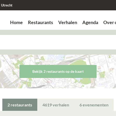
Utrecht
Home
Restaurants
Verhalen
Agenda
Over 
Zoek
Zoek
Bekijk 2 restaurant
s
op de kaart
2
restaurants
4619
verhalen
6
evenementen