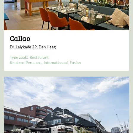
Callao
Dr. Lelykade 29, Den Haag
Type zaak:
Restaurant
Keuken:
Peruaans
Internationaal
Fusion