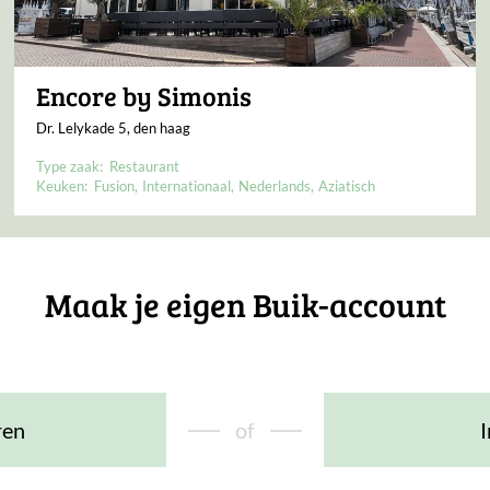
Encore by Simonis
Dr. Lelykade 5, den haag
Type zaak:
Restaurant
Keuken:
Fusion
Internationaal
Nederlands
Aziatisch
Maak je eigen Buik-account
ren
of
I