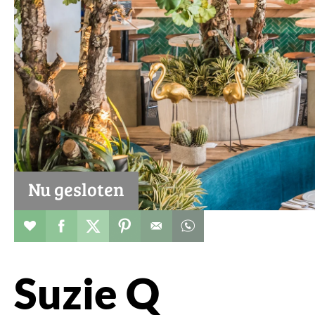
Nu gesloten
Restaurant toevoegen aan favorieten
Deel dit op facebook
Deel dit op twitter
Deel dit op pinterest
Whatsapp dit bericht
Suzie Q