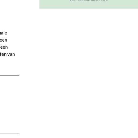
nale
 een
 een
eten van