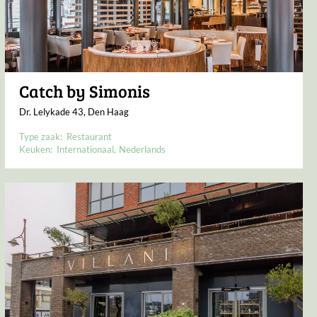
Catch by Simonis
Dr. Lelykade 43, Den Haag
Type zaak:
Restaurant
Keuken:
Internationaal
Nederlands