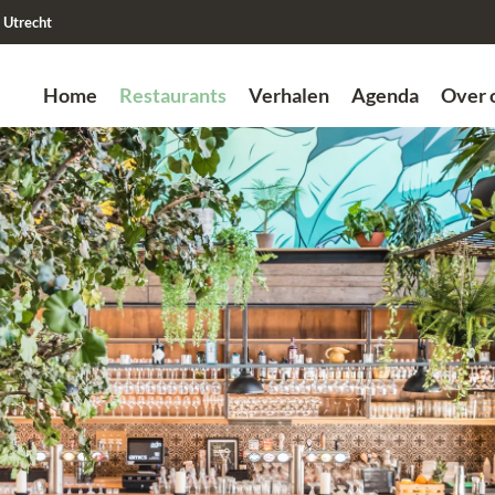
Utrecht
Home
Restaurants
Verhalen
Agenda
Over 
Zoek
Vorige
Vorige