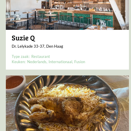
Suzie Q
Dr. Lelykade 33-37, Den Haag
Type zaak:
Restaurant
Keuken:
Nederlands
Internationaal
Fusion