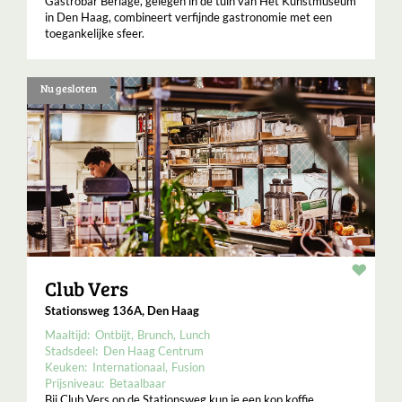
Gastrobar Berlage, gelegen in de tuin van Het Kunstmuseum
in Den Haag, combineert verfijnde gastronomie met een
toegankelijke sfeer.
Nu gesloten
Resta
Club Vers
Stationsweg 136A, Den Haag
Maaltijd:
Ontbijt
Brunch
Lunch
Stadsdeel:
Den Haag Centrum
Keuken:
Internationaal
Fusion
Prijsniveau:
Betaalbaar
Bij Club Vers op de Stationsweg kun je een kop koffie