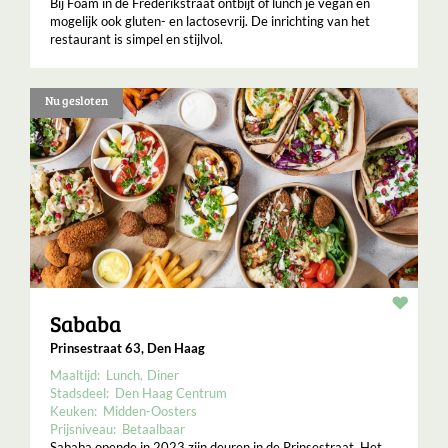
Bij Foam in de Frederikstraat ontbijt of lunch je vegan en
mogelijk ook gluten- en lactosevrij. De inrichting van het
restaurant is simpel en stijlvol.
Nu gesloten
Resta
Sababa
Prinsestraat 63, Den Haag
Maaltijd:
Lunch
Diner
Stadsdeel:
Den Haag Centrum
Keuken:
Midden-Oosters
Prijsniveau:
Betaalbaar
Sababa opende in 2023 zijn deuren in de Prinsestraat. Het