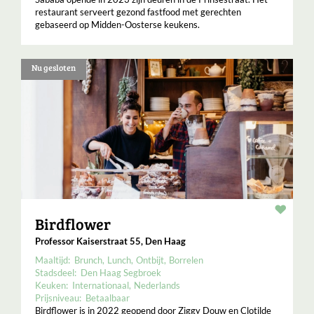
restaurant serveert gezond fastfood met gerechten
gebaseerd op Midden-Oosterse keukens.
Nu gesloten
Resta
Birdflower
Professor Kaiserstraat 55, Den Haag
Maaltijd:
Brunch
Lunch
Ontbijt
Borrelen
Stadsdeel:
Den Haag Segbroek
Keuken:
Internationaal
Nederlands
Prijsniveau:
Betaalbaar
Birdflower is in 2022 geopend door Ziggy Douw en Clotilde