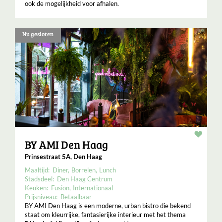
ook de mogelijkheid voor afhalen.
Nu gesloten
Resta
BY AMI Den Haag
Prinsestraat 5A, Den Haag
Maaltijd:
Diner
Borrelen
Lunch
Stadsdeel:
Den Haag Centrum
Keuken:
Fusion
Internationaal
Prijsniveau:
Betaalbaar
BY AMI Den Haag is een moderne, urban bistro die bekend
staat om kleurrijke, fantasierijke interieur met het thema