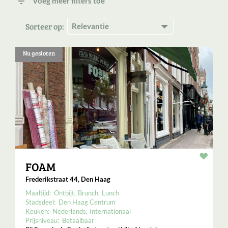
filter_list
Voeg meer filters toe
Sorteer op:
Nu gesloten
Resta
FOAM
Frederikstraat 44, Den Haag
Maaltijd:
Ontbijt
Brunch
Lunch
Stadsdeel:
Den Haag Centrum
Keuken:
Nederlands
Internationaal
Prijsniveau:
Betaalbaar