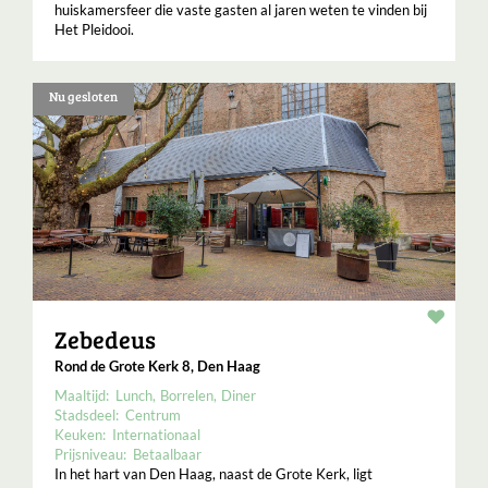
huiskamersfeer die vaste gasten al jaren weten te vinden bij
Het Pleidooi.
Nu gesloten
Resta
Zebedeus
Rond de Grote Kerk 8, Den Haag
Maaltijd:
Lunch
Borrelen
Diner
Stadsdeel:
Centrum
Keuken:
Internationaal
Prijsniveau:
Betaalbaar
In het hart van Den Haag, naast de Grote Kerk, ligt