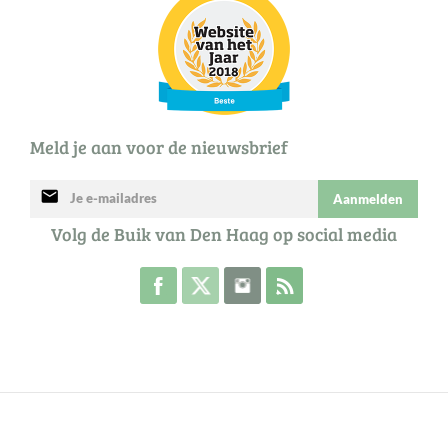
Meld je aan voor de nieuwsbrief
mail
Aanmelden
Volg de Buik van Den Haag op social media
Volg de Buik op Facebook
Volg de Buik op Twitter
Volg de Buik op Instagram
Abonneer je op de RSS 