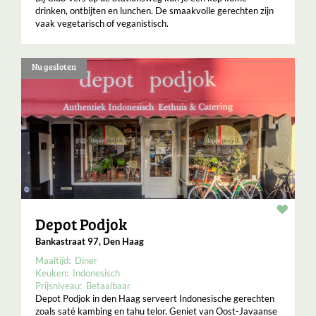
drinken, ontbijten en lunchen. De smaakvolle gerechten zijn
vaak vegetarisch of veganistisch.
Nu gesloten
Resta
Depot Podjok
Bankastraat 97, Den Haag
Maaltijd:
Diner
Keuken:
Indonesisch
Prijsniveau:
Betaalbaar
Depot Podjok in den Haag serveert Indonesische gerechten
zoals saté kambing en tahu telor. Geniet van Oost-Javaanse