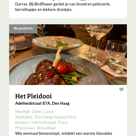
Darras. Bij Birdflower geniet je van brood en patisserie,
borrelhapjes en lekkere drankjes.
Nu gesloten
Resta
Het Pleidooi
Adelheidstraat 87A, Den Haag
Maaltijd:
Diner
Lunch
Stadsdeel:
Den Haag Haagse Hout
Keuken:
Internationaal
Frans
Prijsniveau:
Betaalbaar
Wie eenmaal binnenstapt, ontdekt een warme klassieke