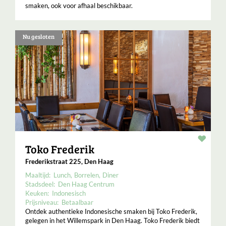
smaken, ook voor afhaal beschikbaar.
Nu gesloten
Resta
Toko Frederik
Frederikstraat 225, Den Haag
Maaltijd:
Lunch
Borrelen
Diner
Stadsdeel:
Den Haag Centrum
Keuken:
Indonesisch
Prijsniveau:
Betaalbaar
Ontdek authentieke Indonesische smaken bij Toko Frederik,
gelegen in het Willemspark in Den Haag. Toko Frederik biedt