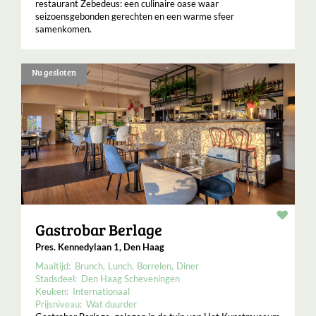
restaurant Zebedeus: een culinaire oase waar
seizoensgebonden gerechten en een warme sfeer
samenkomen.
Nu gesloten
Resta
Gastrobar Berlage
Pres. Kennedylaan 1, Den Haag
Maaltijd:
Brunch
Lunch
Borrelen
Diner
Stadsdeel:
Den Haag Scheveningen
Keuken:
Internationaal
Prijsniveau:
Wat duurder