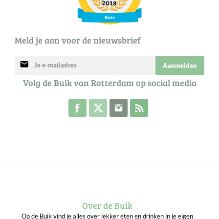
Meld je aan voor de nieuwsbrief
mail
Aanmelden
Volg de Buik van Rotterdam op social media
Volg de Buik op Facebook
Volg de Buik op Twitter
Volg de Buik op Instagram
Abonneer je op de RSS 
Over de Buik
Op de Buik vind je alles over lekker eten en drinken in je eigen