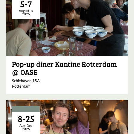
5-7
Augustus
2026
Pop-up diner Kantine Rotterdam
@ OASE
Schiehaven 15A
Rotterdam
8-25
Aug-Dec
2026