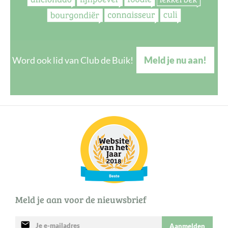
Word ook lid van Club de Buik!
Meld je nu aan!
Meld je aan voor de nieuwsbrief
mail
Aanmelden