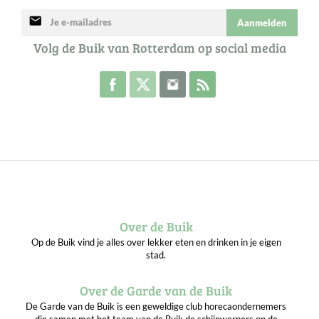
mail
Aanmelden
Volg de Buik van Rotterdam op social media
Volg de Buik op Facebook
Volg de Buik op Twitter
Volg de Buik op Instagram
Abonneer je op de RSS 
Over de Buik
Op de Buik vind je alles over lekker eten en drinken in je eigen
stad.
Over de Garde van de Buik
De Garde van de Buik is een geweldige club horecaondernemers