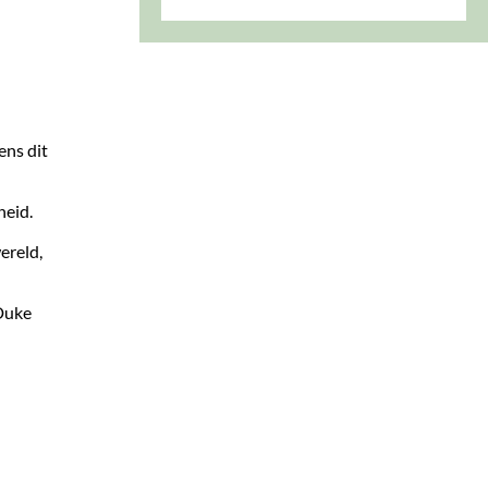
ens dit
heid.
ereld,
 Duke