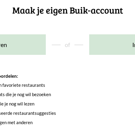
Maak je eigen Buik-account
ren
of
I
oordelen:
an favoriete restaurants
s die je nog wil bezoeken
e je nog wil lezen
seerde restaurantsuggesties
ngen met anderen