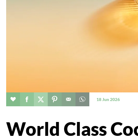
Evenement toevoegen aan favorieten
Deel dit op facebook
Deel dit op twitter
Deel dit op pinterest
Whatsapp dit bericht
18 Jun 2026
World Class Coc