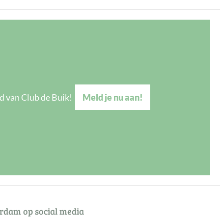
d van Club de Buik!
Meld je nu aan!
erdam op social media