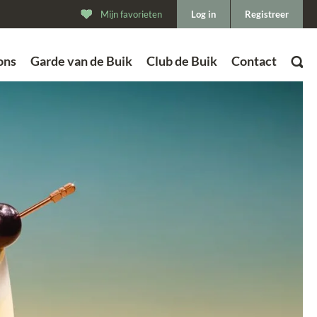
Mijn favorieten
Log in
Registreer
ons
Garde van de Buik
Club de Buik
Contact
ZOEK