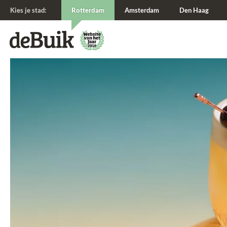
Kies je stad:
Rotterdam
Amsterdam
Den Haag
De Buik van {city: city}
De Buik