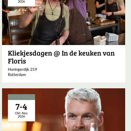
2026
Kliekjesdagen @ In de keuken van
Floris
Honingerdijk 259
Rotterdam
7-4
Okt-Nov
2026