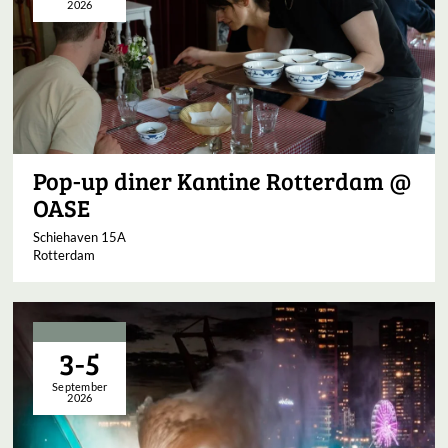
2026
Pop-up diner Kantine Rotterdam @
OASE
Schiehaven 15A
Rotterdam
3-5
September
2026