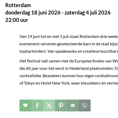
Rotterdam
donderdag 18 juni 2026 - zaterdag 4 juli 2026
22:00 uur
Van 19 juni tot en met 5 juli staat Rotterdam drie week
evenement serveren geselecteerde bars in de stad bijz
topbartenders. Van speakeasies en creatieve buurtbars t
Het festival valt samen met de Europese finales van Wo
die dit jaar voor het eerst in Nederland plaatsvinden.
cocktailvibe. Bezoekers kunnen hun eigen cocktailrou
of Tokyo en Hotel New York, waar klassiekers en verni
Evenement toevoegen aan favorieten
Deel dit op facebook
Deel dit op twitter
Deel dit op pinterest
Whatsapp dit ber