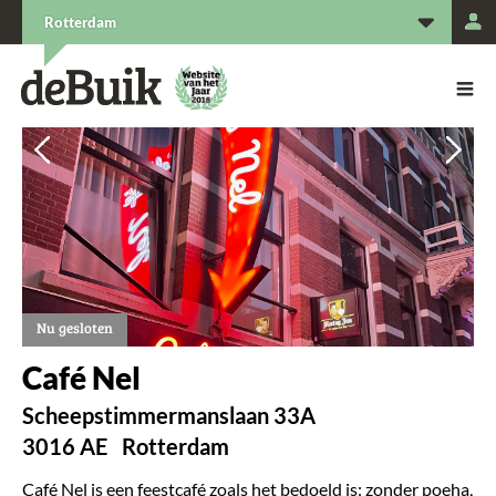
L
Rotterdam
De Buik van {city: city}
De Buik
Vorige
Vorige
Vol
Vol
Nu gesloten
Café Nel
Scheepstimmermanslaan 33A
3016 AE
Rotterdam
Café Nel is een feestcafé zoals het bedoeld is: zonder poeha,