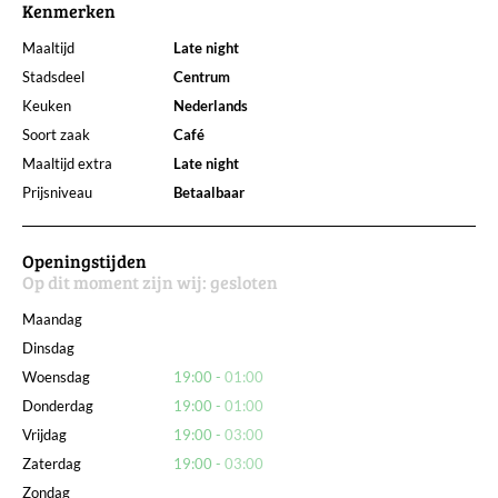
Kenmerken
Maaltijd
Late night
Stadsdeel
Centrum
Keuken
Nederlands
Soort zaak
Café
Maaltijd extra
Late night
Prijsniveau
Betaalbaar
Openingstijden
Op dit moment zijn wij:
gesloten
Maandag
Dinsdag
Woensdag
19:00
01:00
Donderdag
19:00
01:00
Vrijdag
19:00
03:00
Zaterdag
19:00
03:00
Zondag