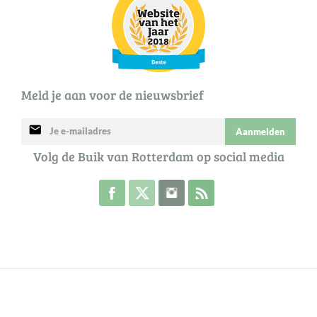
Meld je aan voor de nieuwsbrief
mail
Aanmelden
Volg de Buik van Rotterdam op social media
Volg de Buik op Facebook
Volg de Buik op Twitter
Volg de Buik op Instagram
Abonneer je op de RSS 