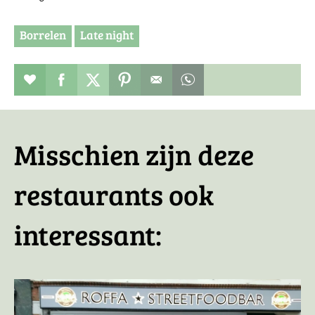
Borrelen
Late night
Restaurant toevoegen aan favorieten
Deel dit op facebook
Deel dit op twitter
Deel dit op pinterest
Whatsapp dit bericht
Misschien zijn deze
restaurants ook
interessant: