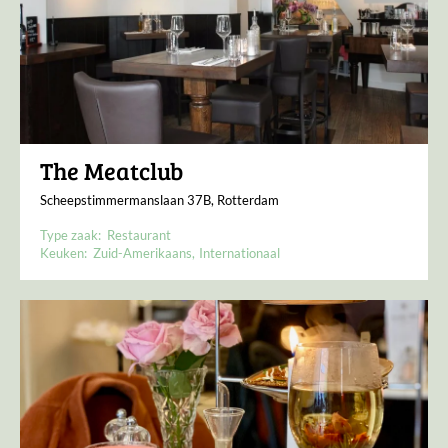
The Meatclub
Scheepstimmermanslaan 37B, Rotterdam
Type zaak:
Restaurant
Keuken:
Zuid-Amerikaans
Internationaal