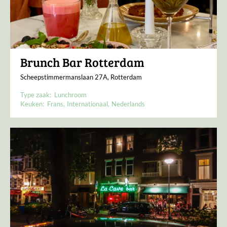
Brunch Bar Rotterdam
Scheepstimmermanslaan 27A, Rotterdam
Type zaak:
Lunchroom
Keuken:
Frans
Internationaal
Nederlands