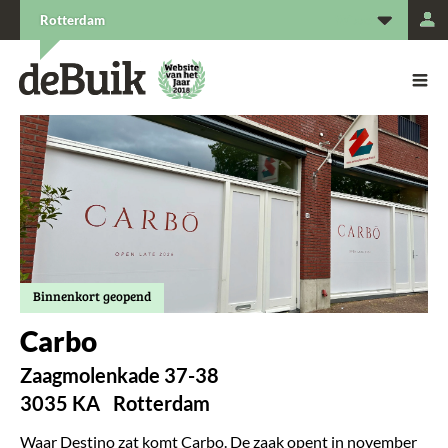
L
Rotterdam
De Buik van {city: city}
De Buik
Binnenkort geopend
Carbo
Zaagmolenkade 37-38
3035 KA
Rotterdam
Waar Destino zat komt Carbo. De zaak opent in november