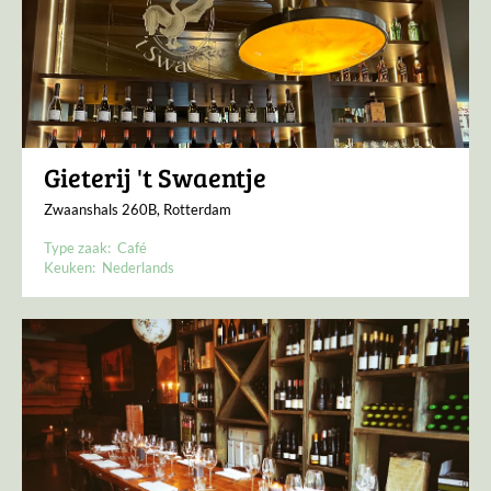
Gieterij 't Swaentje
Zwaanshals 260B, Rotterdam
Type zaak:
Café
Keuken:
Nederlands