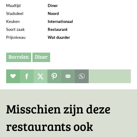
Maaltijd
Diner
Stadsdeel
Noord
Keuken
Internationaal
Soort zaak
Restaurant
Prijsniveau
Wat duurder
Borrelen
Diner
Restaurant toevoegen aan favorieten
Deel dit op facebook
Deel dit op twitter
Deel dit op pinterest
Whatsapp dit bericht
Misschien zijn deze
restaurants ook