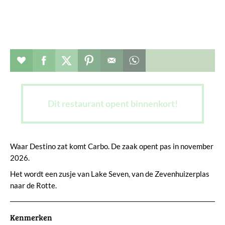
Restaurant toevoegen aan favorieten
Deel dit op facebook
Deel dit op twitter
Deel dit op pinterest
Whatsapp dit bericht
Dit restaurant opent binnenkort!
Waar Destino zat komt Carbo. De zaak opent pas in november
2026.
Het wordt een zusje van Lake Seven, van de Zevenhuizerplas
naar de Rotte.
Kenmerken