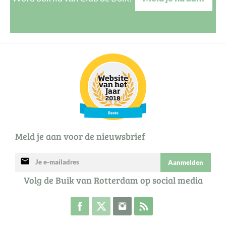
Meld je aan voor de nieuwsbrief
mail
Aanmelden
Volg de Buik van Rotterdam op social media
Volg de Buik op Facebook
Volg de Buik op Twitter
Volg de Buik op Instagram
Abonneer je op de RSS 