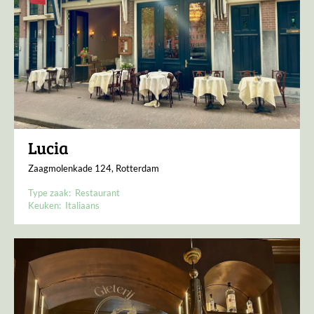
Lucia
Zaagmolenkade 124, Rotterdam
Type zaak:
Restaurant
Keuken:
Italiaans