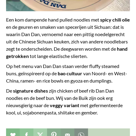
Een kom dampende hand pulled noodles met
spicy chili olie
en de geuren en smaken van specerijen uit Sichuan: dat is
waarin Dan Dan, vernoemd naar een pittig noedelgerecht
uit de Chinese Sichuan keuken, zich van andere noodlebars
zegt te onderscheiden. De deegwaren worden met de
hand
getrokken
tot lange elastische slierten.
Op het menu van Dan Dan staan verder fluffy steamed
buns, geïnspireerd op de
bao cultuur
van Noord- en West-
China, ramen- en rice bowls en gyoza en dumplings.
De
signature dishes
zijn chicken of beef rib Dan Dan
noodles en de beef bun. Wij van de Buik zijn ook erg
nieuwsgierig naar de
veggy variant
met gefermenteerde
kool, ui, sojabonenpasta, shiitake en gember.
Verhaal toevoegen aan favorieten
Deel dit op facebook
Deel dit op twitter
Deel dit op pinterest
Whatsapp dit bericht