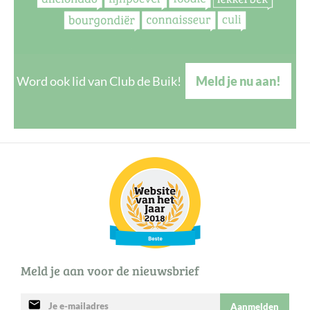
Word ook lid van Club de Buik!
Meld je nu aan!
Meld je aan voor de nieuwsbrief
mail
Aanmelden