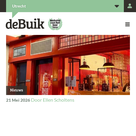
L
Utrecht
De Buik van {city: city}
De Buik
Nieuws
Ellen Scholtens
21 Mei 2026