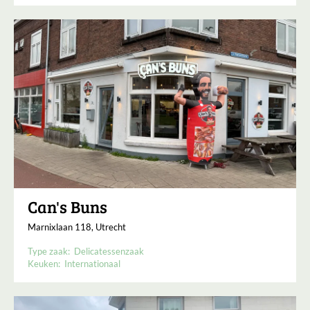
Can's Buns
Marnixlaan 118, Utrecht
Type zaak:
Delicatessenzaak
Keuken:
Internationaal