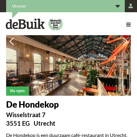
L
Utrecht
De Buik van {city: city}
De Buik
Vorige
Vorige
Vol
Vol
Nu open
De Hondekop
Wisselstraat 7
3551 EG
Utrecht
De Hondekop is een duurzaam café-restaurant in Utrecht,