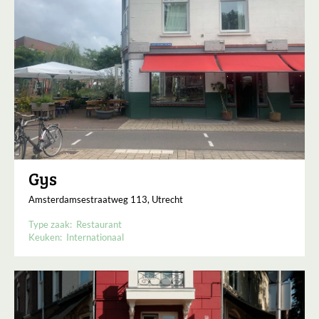
Gys
Amsterdamsestraatweg 113, Utrecht
Type zaak:
Restaurant
Keuken:
Internationaal