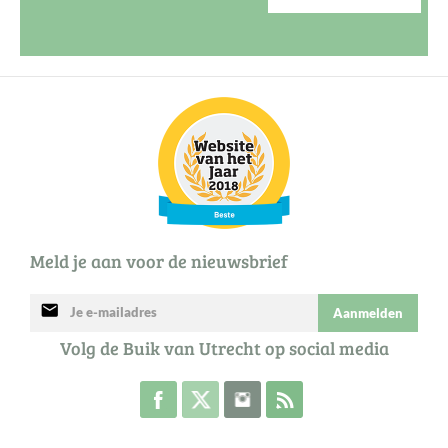
Meld je aan voor de nieuwsbrief
mail
Aanmelden
Volg de Buik van Utrecht op social media
Volg de Buik op Facebook
Volg de Buik op Twitter
Volg de Buik op Instagram
Abonneer je op de RSS 