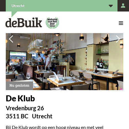
L
Utrecht
De Buik van {city: city}
De Buik
Vorige
Vorige
Vol
Vol
Nu gesloten
De Klub
Vredenburg 26
3511 BC
Utrecht
Bij De Klub wordt op een hoog niveau en met veel