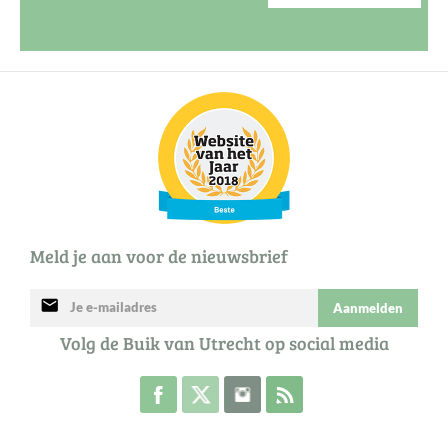
Meld je aan voor de nieuwsbrief
mail
Aanmelden
Volg de Buik van Utrecht op social media
Volg de Buik op Facebook
Volg de Buik op Twitter
Volg de Buik op Instagram
Abonneer je op de RSS 