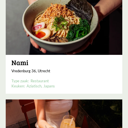
Nami
Vredenburg 36, Utrecht
Type zaak:
Restaurant
Keuken:
Aziatisch
Japans