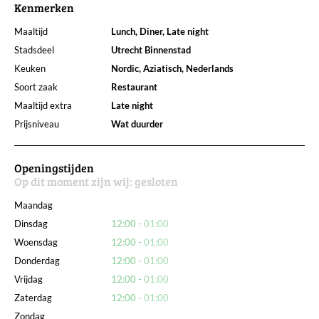
Kenmerken
Maaltijd
Lunch, Diner, Late night
Stadsdeel
Utrecht Binnenstad
Keuken
Nordic, Aziatisch, Nederlands
Soort zaak
Restaurant
Maaltijd extra
Late night
Prijsniveau
Wat duurder
Openingstijden
Op dit moment zijn wij:
gesloten
Maandag
Dinsdag
12:00
01:00
Woensdag
12:00
01:00
Donderdag
12:00
01:00
Vrijdag
12:00
01:00
Zaterdag
12:00
01:00
Zondag