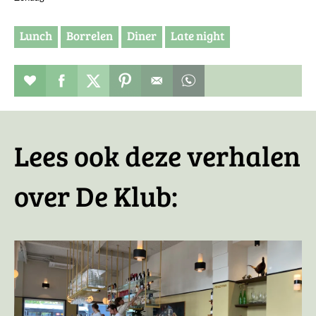
Lunch
Borrelen
Diner
Late night
Restaurant toevoegen aan favorieten
Deel dit op facebook
Deel dit op twitter
Deel dit op pinterest
Whatsapp dit bericht
Lees ook deze verhalen
over De Klub: