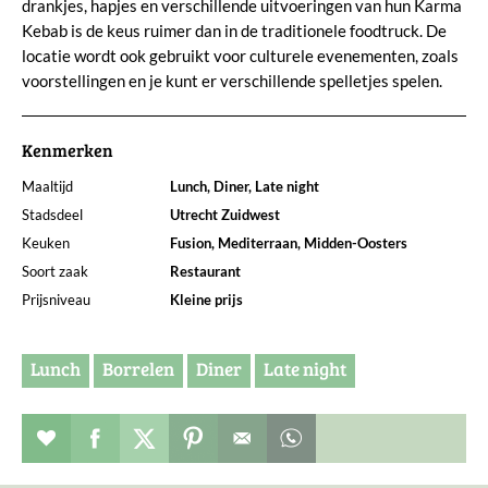
drankjes, hapjes en verschillende uitvoeringen van hun Karma
Kebab is de keus ruimer dan in de traditionele foodtruck. De
locatie wordt ook gebruikt voor culturele evenementen, zoals
voorstellingen en je kunt er verschillende spelletjes spelen.
Kenmerken
Maaltijd
Lunch, Diner, Late night
Stadsdeel
Utrecht Zuidwest
Keuken
Fusion, Mediterraan, Midden-Oosters
Soort zaak
Restaurant
Prijsniveau
Kleine prijs
Lunch
Borrelen
Diner
Late night
Restaurant toevoegen aan favorieten
Deel dit op facebook
Deel dit op twitter
Deel dit op pinterest
Whatsapp dit bericht