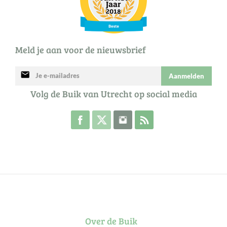
Meld je aan voor de nieuwsbrief
mail
Aanmelden
Volg de Buik van Utrecht op social media
Volg de Buik op Facebook
Volg de Buik op Twitter
Volg de Buik op Instagram
Abonneer je op de RSS 
Over de Buik