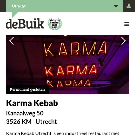
L
Utrecht
De Buik van {city: city}
De Buik
Vorige
Vorige
Vol
Vol
Permanent gesloten
Karma Kebab
Kanaalweg 50
3526 KM
Utrecht
Karma Kebab Utrecht is een industrieel restaurant met