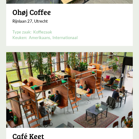
Ohøj Coffee
Rijnlaan 27, Utrecht
Type zaak:
Koffiezaak
Keuken:
Amerikaans
Internationaal
Café Keet