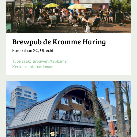
Brewpub de Kromme Haring
Europalaan 2C, Utrecht
Type zaak:
Brouwerij/tapkamer
Keuken:
Internationaal