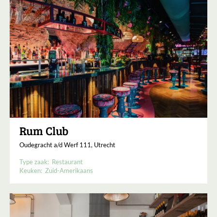
Rum Club
Oudegracht a/d Werf 111, Utrecht
Type zaak:
Restaurant
Keuken:
Zuid-Amerikaans