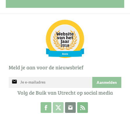
Meld je aan voor de nieuwsbrief
mail
Aanmelden
Volg de Buik van Utrecht op social media
Volg de Buik op Facebook
Volg de Buik op Twitter
Volg de Buik op Instagram
Abonneer je op de RSS 