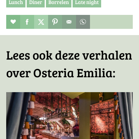
Lunch
Diner
Borrelen
Late night
Restaurant toevoegen aan favorieten
Deel dit op facebook
Deel dit op twitter
Deel dit op pinterest
Whatsapp dit bericht
Lees ook deze verhalen
over Osteria Emilia: