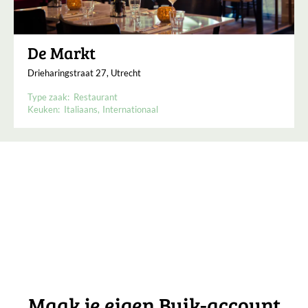
De Markt
Drieharingstraat 27, Utrecht
Type zaak:
Restaurant
Keuken:
Italiaans
Internationaal
Maak je eigen Buik-account