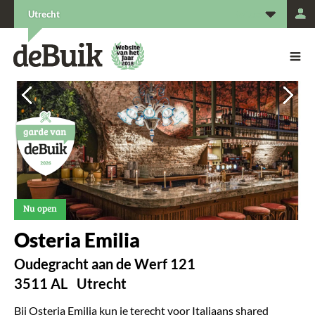
L
Utrecht
De Buik van {city: city}
De Buik
Vorige
Vorige
Vorige
Vorige
Vorige
Vol
Vol
Vol
Vol
Vol
Nu open
Osteria Emilia
Oudegracht aan de Werf 121
3511 AL
Utrecht
Bij Osteria Emilia kun je terecht voor Italiaans shared