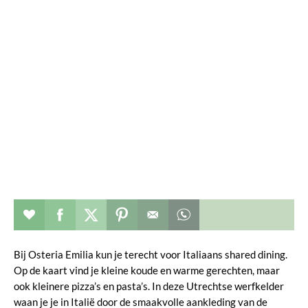
Restaurant toevoegen aan favorieten
Deel dit op facebook
Deel dit op twitter
Deel dit op pinterest
Whatsapp dit bericht
Bij Osteria Emilia kun je terecht voor Italiaans shared dining.
Op de kaart vind je kleine koude en warme gerechten, maar
ook kleinere pizza’s en pasta’s. In deze Utrechtse werfkelder
waan je je in Italië door de smaakvolle aankleding van de