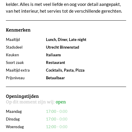
kelder. Alles is met veel liefde en oog voor detail aangepakt,
van het interieur, het servies tot de verschillende gerechten.
Kenmerken
Maaltijd
Lunch, Diner, Late night
Stadsdeel
Utrecht Binnenstad
Keuken
Italiaans
Soort zaak
Restaurant
Maaltijd extra
Cocktails, Pasta, Pizza
Prijsniveau
Betaalbaar
Openingstijden
Op dit moment zijn wij:
open
Maandag
17:00
0:00
Dinsdag
17:00
0:00
Woensdag
12:00
0:00