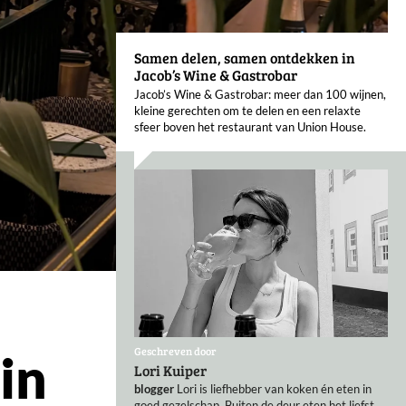
Samen delen, samen ontdekken in
Jacob’s Wine & Gastrobar
Jacob’s Wine & Gastrobar: meer dan 100 wijnen,
kleine gerechten om te delen en een relaxte
sfeer boven het restaurant van Union House.
Geschreven door
in
Lori Kuiper
blogger
Lori is liefhebber van koken én eten in
goed gezelschap. Buiten de deur eten het liefst