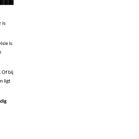
 is
isie is
e
. Of bij
n ligt
dig