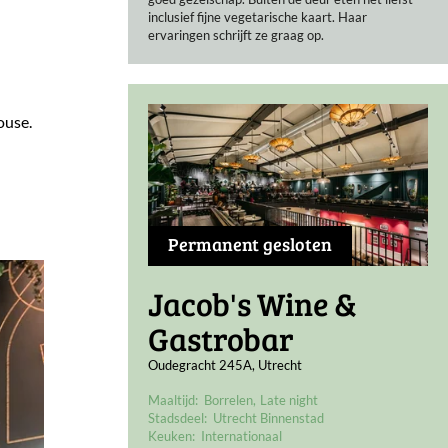
inclusief fijne vegetarische kaart. Haar
ervaringen schrijft ze graag op.
ouse.
Permanent gesloten
Jacob's Wine &
Gastrobar
Oudegracht 245A, Utrecht
Maaltijd:
Borrelen
Late night
Stadsdeel:
Utrecht Binnenstad
Keuken:
Internationaal