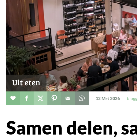
Uit eten
Verhaal toevoegen aan favorieten
Deel dit op facebook
Deel dit op twitter
Deel dit op pinterest
Whatsapp dit bericht
12 Mrt 2026
blog
Samen delen, s