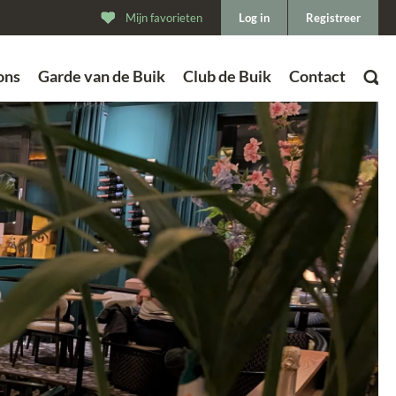
Mijn favorieten
Log in
Registreer
ons
Garde van de Buik
Club de Buik
Contact
ZOEK