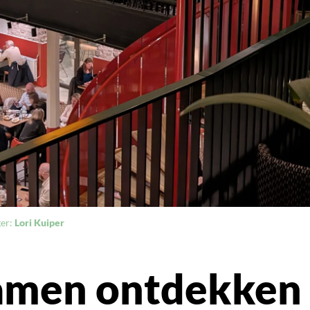
ger:
Lori Kuiper
amen ontdekken 