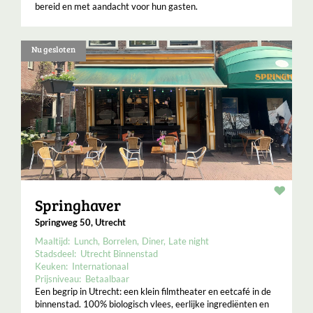
bereid en met aandacht voor hun gasten.
Nu gesloten
Resta
Springhaver
Springweg 50, Utrecht
Maaltijd:
Lunch
Borrelen
Diner
Late night
Stadsdeel:
Utrecht Binnenstad
Keuken:
Internationaal
Prijsniveau:
Betaalbaar
Een begrip in Utrecht: een klein filmtheater en eetcafé in de
binnenstad. 100% biologisch vlees, eerlijke ingrediënten en