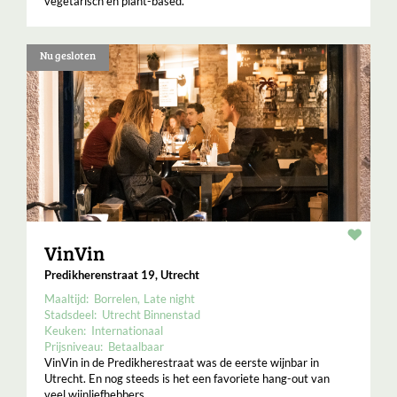
vegetarisch en plant-based.
Nu gesloten
Resta
VinVin
Predikherenstraat 19, Utrecht
Maaltijd:
Borrelen
Late night
Stadsdeel:
Utrecht Binnenstad
Keuken:
Internationaal
Prijsniveau:
Betaalbaar
VinVin in de Predikherestraat was de eerste wijnbar in
Utrecht. En nog steeds is het een favoriete hang-out van
veel wijnliefhebbers.