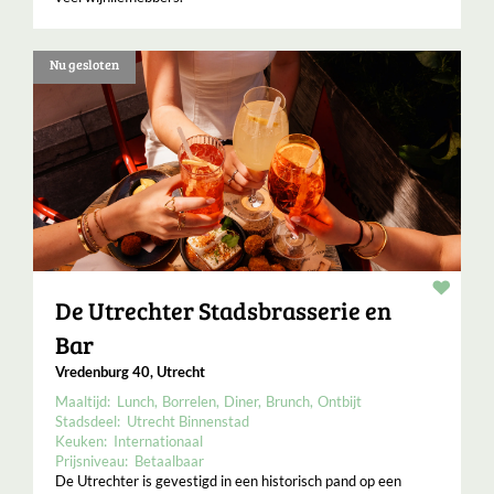
Nu gesloten
Resta
De Utrechter Stadsbrasserie en
Bar
Vredenburg 40, Utrecht
Maaltijd:
Lunch
Borrelen
Diner
Brunch
Ontbijt
Stadsdeel:
Utrecht Binnenstad
Keuken:
Internationaal
Prijsniveau:
Betaalbaar
De Utrechter is gevestigd in een historisch pand op een