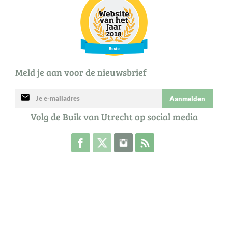
Meld je aan voor de nieuwsbrief
mail
Aanmelden
Volg de Buik van Utrecht op social media
Volg de Buik op Facebook
Volg de Buik op Twitter
Volg de Buik op Instagram
Abonneer je op de RSS 