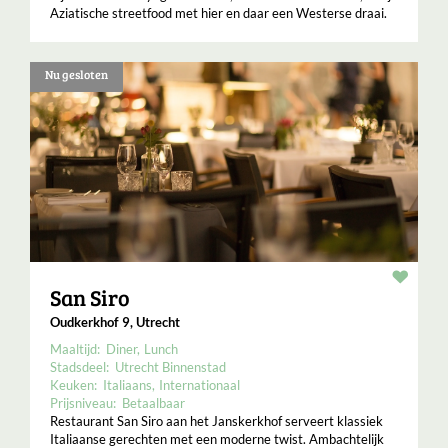
Aziatische streetfood met hier en daar een Westerse draai.
Nu gesloten
Resta
San Siro
Oudkerkhof 9, Utrecht
Maaltijd:
Diner
Lunch
Stadsdeel:
Utrecht Binnenstad
Keuken:
Italiaans
Internationaal
Prijsniveau:
Betaalbaar
Restaurant San Siro aan het Janskerkhof serveert klassiek
Italiaanse gerechten met een moderne twist. Ambachtelijk