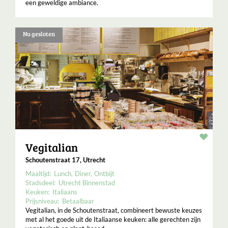
een geweldige ambiance.
Nu gesloten
Resta
Vegitalian
Schoutenstraat 17, Utrecht
Maaltijd:
Lunch
Diner
Ontbijt
Stadsdeel:
Utrecht Binnenstad
Keuken:
Italiaans
Prijsniveau:
Betaalbaar
Vegitalian, in de Schoutenstraat, combineert bewuste keuzes
met al het goede uit de Italiaanse keuken: alle gerechten zijn