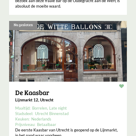
bezoek aan deze fraaie bar op de Oudegracht aan de Werf, is
absoluut de moeite waard.
Nu gesloten
Resta
De Kaasbar
Lijnmarkt 12, Utrecht
Maaltijd:
Borrelen
Late night
Stadsdeel:
Utrecht Binnenstad
Keuken:
Nederlands
Prijsniveau:
Betaalbaar
De eerste Kaasbar van Utrecht is geopend op de Lijnmarkt,
in het pand waar voorheen