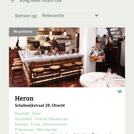
filter_list
Voeg meer filters toe
Sorteer op:
Nu gesloten
Resta
Heron
Schalkwijkstraat 28, Utrecht
Maaltijd:
Diner
Stadsdeel:
Utrecht Binnenstad
Keuken:
Frans
Internationaal
Prijsniveau:
Wat duurder