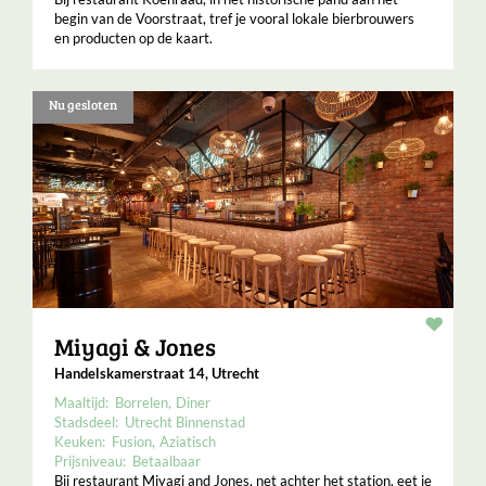
begin van de Voorstraat, tref je vooral lokale bierbrouwers
en producten op de kaart.
Nu gesloten
Resta
Miyagi & Jones
Handelskamerstraat 14, Utrecht
Maaltijd:
Borrelen
Diner
Stadsdeel:
Utrecht Binnenstad
Keuken:
Fusion
Aziatisch
Prijsniveau:
Betaalbaar
Bij restaurant Miyagi and Jones, net achter het station, eet je