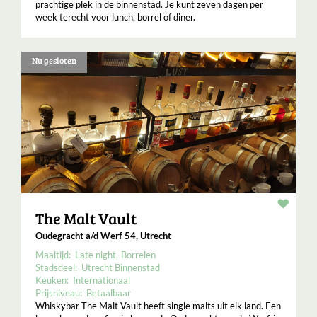
prachtige plek in de binnenstad. Je kunt zeven dagen per
week terecht voor lunch, borrel of diner.
Nu gesloten
Resta
The Malt Vault
Oudegracht a/d Werf 54, Utrecht
Maaltijd:
Late night
Borrelen
Stadsdeel:
Utrecht Binnenstad
Keuken:
Internationaal
Prijsniveau:
Betaalbaar
Whiskybar The Malt Vault heeft single malts uit elk land. Een