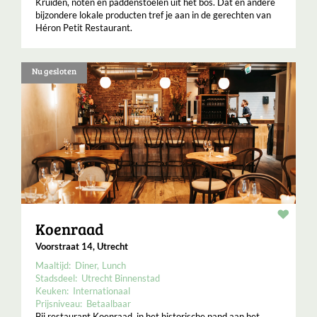
Kruiden, noten en paddenstoelen uit het bos. Dat en andere
bijzondere lokale producten tref je aan in de gerechten van
Héron Petit Restaurant.
Nu gesloten
Resta
Koenraad
Voorstraat 14, Utrecht
Maaltijd:
Diner
Lunch
Stadsdeel:
Utrecht Binnenstad
Keuken:
Internationaal
Prijsniveau:
Betaalbaar
Bij restaurant Koenraad, in het historische pand aan het