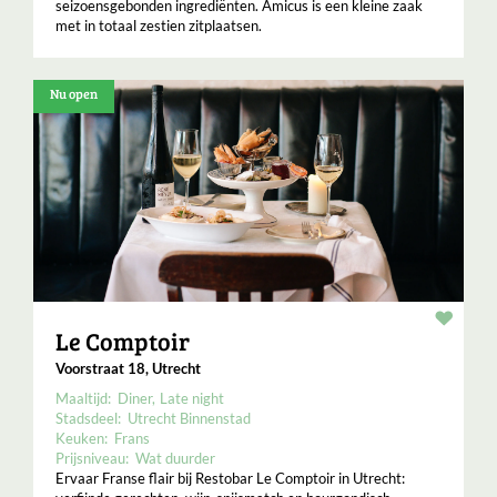
seizoensgebonden ingrediënten. Amicus is een kleine zaak
met in totaal zestien zitplaatsen.
Nu open
Resta
Le Comptoir
Voorstraat 18, Utrecht
Maaltijd:
Diner
Late night
Stadsdeel:
Utrecht Binnenstad
Keuken:
Frans
Prijsniveau:
Wat duurder
Ervaar Franse flair bij Restobar Le Comptoir in Utrecht: