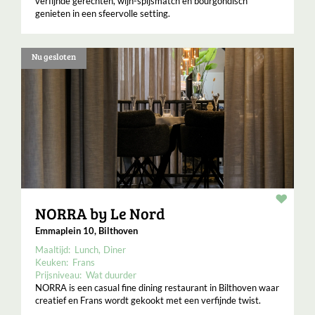
verfijnde gerechten, wijn-spijsmatch en bourgondisch
genieten in een sfeervolle setting.
Nu gesloten
Resta
NORRA by Le Nord
Emmaplein 10, Bilthoven
Maaltijd:
Lunch
Diner
Keuken:
Frans
Prijsniveau:
Wat duurder
NORRA is een casual fine dining restaurant in Bilthoven waar
creatief en Frans wordt gekookt met een verfijnde twist.