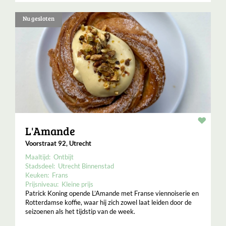
Nu gesloten
Resta
L'Amande
Voorstraat 92, Utrecht
Maaltijd:
Ontbijt
Stadsdeel:
Utrecht Binnenstad
Keuken:
Frans
Prijsniveau:
Kleine prijs
Patrick Koning opende L’Amande met Franse viennoiserie en
Rotterdamse koffie, waar hij zich zowel laat leiden door de
seizoenen als het tijdstip van de week.