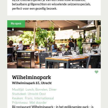
betaalbare grillgerechten en wisselende seizoensspecials,
perfect voor een gezellig bezoek.
Nu open
Resta
Wilhelminapark
Wilhelminapark 65, Utrecht
Maaltijd:
Lunch
Borrelen
Diner
Stadsdeel:
Utrecht Oost
Keuken:
Frans
Internationaal
Prijsniveau:
Wat duurder
Bij restaurant Wilhelminapark - in het gelijknamige park - is