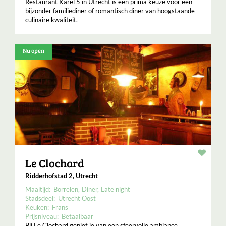
Restaurant Karel 5 in Utrecht is een prima keuze voor een
bijzonder familiediner of romantisch diner van hoogstaande
culinaire kwaliteit.
Nu open
Resta
Le Clochard
Ridderhofstad 2, Utrecht
Maaltijd:
Borrelen
Diner
Late night
Stadsdeel:
Utrecht Oost
Keuken:
Frans
Prijsniveau:
Betaalbaar
Bij Le Clochard geniet je van een sfeervolle ambiance,