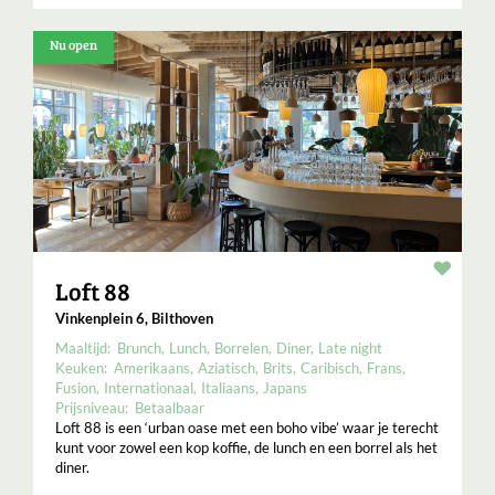
Nu open
Resta
Loft 88
Vinkenplein 6, Bilthoven
Maaltijd:
Brunch
Lunch
Borrelen
Diner
Late night
Keuken:
Amerikaans
Aziatisch
Brits
Caribisch
Frans
Fusion
Internationaal
Italiaans
Japans
Prijsniveau:
Betaalbaar
Loft 88 is een ‘urban oase met een boho vibe’ waar je terecht
kunt voor zowel een kop koffie, de lunch en een borrel als het
diner.