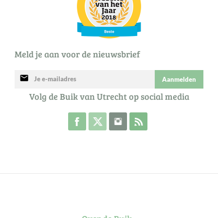
Meld je aan voor de nieuwsbrief
mail
Aanmelden
Volg de Buik van Utrecht op social media
Volg de Buik op Facebook
Volg de Buik op Twitter
Volg de Buik op Instagram
Abonneer je op de RSS 