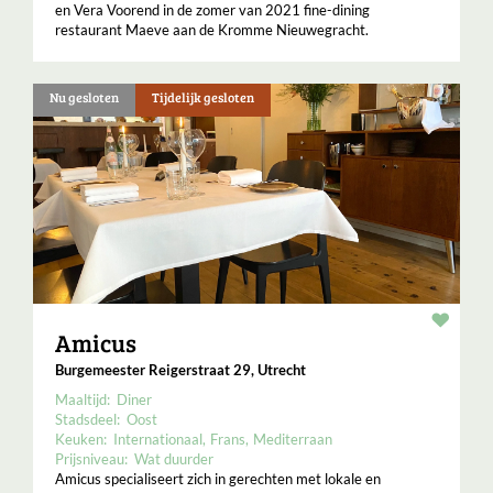
en Vera Voorend in de zomer van 2021 fine-dining
restaurant Maeve aan de Kromme Nieuwegracht.
Nu gesloten
Tijdelijk gesloten
Resta
Amicus
Burgemeester Reigerstraat 29, Utrecht
Maaltijd:
Diner
Stadsdeel:
Oost
Keuken:
Internationaal
Frans
Mediterraan
Prijsniveau:
Wat duurder
Amicus specialiseert zich in gerechten met lokale en