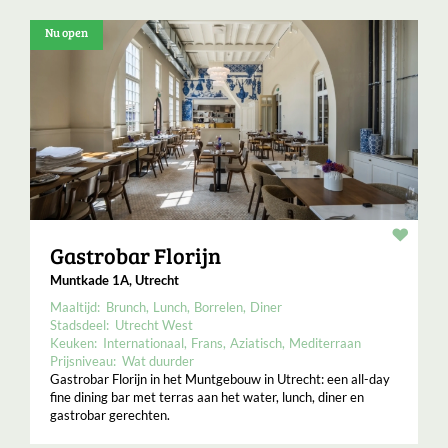
Nu open
Resta
Gastrobar Florijn
Muntkade 1A, Utrecht
Maaltijd:
Brunch
Lunch
Borrelen
Diner
Stadsdeel:
Utrecht West
Keuken:
Internationaal
Frans
Aziatisch
Mediterraan
Prijsniveau:
Wat duurder
Gastrobar Florijn in het Muntgebouw in Utrecht: een all-day
fine dining bar met terras aan het water, lunch, diner en
gastrobar gerechten.