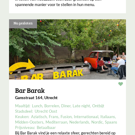
spannende manier voor te stellen in hun menu.
Nu gesloten
Resta
Bar Barak
Gansstraat 164, Utrecht
Maaltijd:
Lunch
Borrelen
Diner
Late night
Ontbijt
Stadsdeel:
Utrecht Oost
Keuken:
Aziatisch
Frans
Fusion
Internationaal
Italiaans
Midden-Oosters
Mediterraan
Nederlands
Nordic
Spaans
Prijsniveau:
Betaalbaar
Bij Bar Barak vind je een relaxte sfeer, gerechten bereid op