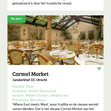
geïnspireerd is door het Israëlische recept.
Nu open
Resta
Carmel Market
Janskerkhof 10, Utrecht
Maaltijd:
Diner
Stadsdeel:
Utrecht Binnenstad
Keuken:
Midden-Oosters
Mediterraan
Prijsniveau:
Betaalbaar
‘Where East meets West’, waar traditie en de nieuwe wereld
samen blenden. Dat is het nieuwe Carmel Market aan het