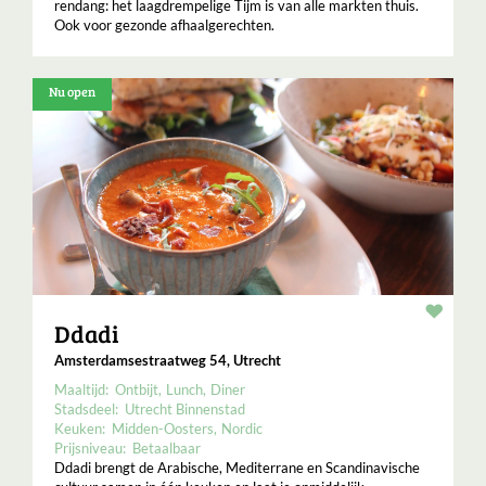
rendang: het laagdrempelige Tijm is van alle markten thuis.
Ook voor gezonde afhaalgerechten.
Nu open
Resta
Ddadi
Amsterdamsestraatweg 54, Utrecht
Maaltijd:
Ontbijt
Lunch
Diner
Stadsdeel:
Utrecht Binnenstad
Keuken:
Midden-Oosters
Nordic
Prijsniveau:
Betaalbaar
Ddadi brengt de Arabische, Mediterrane en Scandinavische