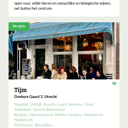
open vuur, wilde bieren en natuurlijke en biologische wijnen,
net buiten het centrum.
Nu open
Resta
Tijm
Donkere Gaard 3, Utrecht
Maaltijd:
Ontbijt
Brunch
Lunch
Borrelen
Diner
Stadsdeel:
Utrecht Binnenstad
Keuken:
Internationaal
Midden-Oosters
Indonesisch
Nederlands
Prijsniveau:
Betaalbaar