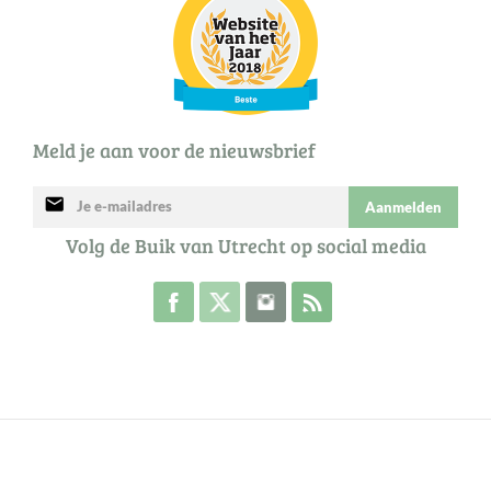
Meld je aan voor de nieuwsbrief
mail
Aanmelden
Volg de Buik van Utrecht op social media
Volg de Buik op Facebook
Volg de Buik op Twitter
Volg de Buik op Instagram
Abonneer je op de RSS 