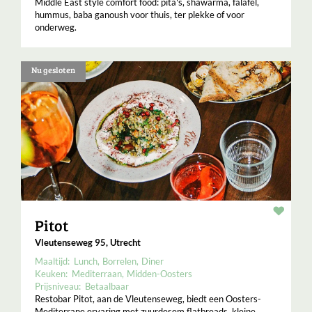
Middle East style comfort food: pita's, shawarma, falafel,
hummus, baba ganoush voor thuis, ter plekke of voor
onderweg.
Nu gesloten
Resta
Pitot
Vleutenseweg 95, Utrecht
Maaltijd:
Lunch
Borrelen
Diner
Keuken:
Mediterraan
Midden-Oosters
Prijsniveau:
Betaalbaar
Restobar Pitot, aan de Vleutenseweg, biedt een Oosters-
Mediterrane ervaring met zuurdesem flatbreads, kleine