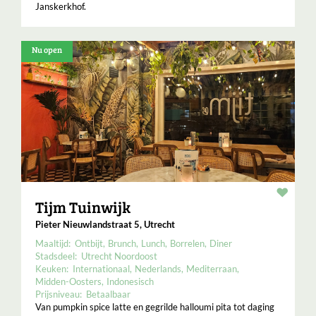
Janskerkhof.
Nu open
Resta
Tijm Tuinwijk
Pieter Nieuwlandstraat 5, Utrecht
Maaltijd:
Ontbijt
Brunch
Lunch
Borrelen
Diner
Stadsdeel:
Utrecht Noordoost
Keuken:
Internationaal
Nederlands
Mediterraan
Midden-Oosters
Indonesisch
Prijsniveau:
Betaalbaar
Van pumpkin spice latte en gegrilde halloumi pita tot daging