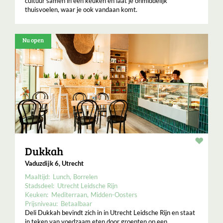
cultuur samen in één keuken en laat je onmiddelijk
thuisvoelen, waar je ook vandaan komt.
Nu open
Resta
Dukkah
Vaduzdijk 6, Utrecht
Maaltijd:
Lunch
Borrelen
Stadsdeel:
Utrecht Leidsche Rijn
Keuken:
Mediterraan
Midden-Oosters
Prijsniveau:
Betaalbaar
Deli Dukkah bevindt zich in in Utrecht Leidsche Rijn en staat
in teken van voedzaam eten door groenten op een