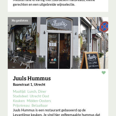
gerechten en een uitgebreide wijnselectie.
Nu gesloten
Resta
Juuls Hummus
Baanstraat 1, Utrecht
Maaltijd:
Lunch
Diner
Stadsdeel:
Utrecht Oost
Keuken:
Midden-Oosters
Prijsniveau:
Betaalbaar
Juuls Hummus is een restaurant gebaseerd op de
Levantijnse keuken. Je vind hier zelfgemaakte hummus dat