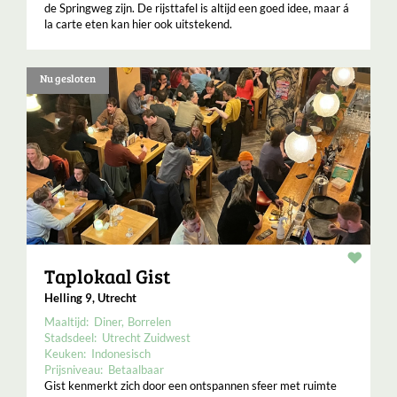
de Springweg zijn. De rijsttafel is altijd een goed idee, maar á
la carte eten kan hier ook uitstekend.
Nu gesloten
Resta
Taplokaal Gist
Helling 9, Utrecht
Maaltijd:
Diner
Borrelen
Stadsdeel:
Utrecht Zuidwest
Keuken:
Indonesisch
Prijsniveau:
Betaalbaar
Gist kenmerkt zich door een ontspannen sfeer met ruimte