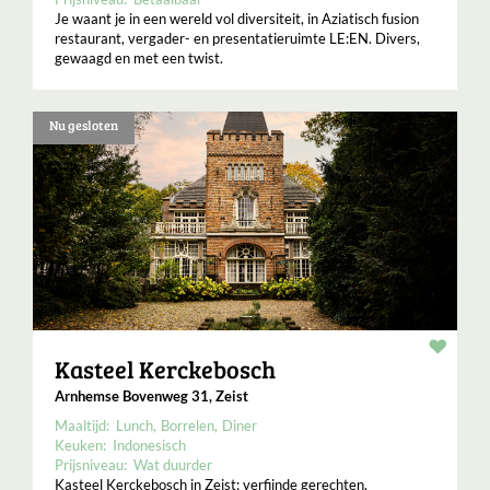
Je waant je in een wereld vol diversiteit, in Aziatisch fusion
restaurant, vergader- en presentatieruimte LE:EN. Divers,
gewaagd en met een twist.
Nu gesloten
Resta
Kasteel Kerckebosch
Arnhemse Bovenweg 31, Zeist
Maaltijd:
Lunch
Borrelen
Diner
Keuken:
Indonesisch
Prijsniveau:
Wat duurder
Kasteel Kerckebosch in Zeist: verfijnde gerechten,