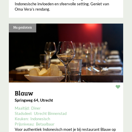
Indonesische invloeden en sfeervolle setting. Geniet van
Oma Vera’s rendang.
Nu gesloten
Resta
Blauw
Springweg 64, Utrecht
Maaltijd:
Diner
Stadsdeel:
Utrecht Binnenstad
Keuken:
Indonesisch
Prijsniveau:
Betaalbaar
Voor authentiek Indonesisch moet je bij restaurant Blauw op