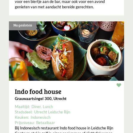
voor een biertje aan de bar, maar ook voor een avond
genieten van met aandacht bereide gerechten.
Nu gesloten
Resta
Indo food house
Grauwaartsingel 300, Utrecht
Maaltijd:
Diner
Lunch
Stadsdeel:
Utrecht Leidsche Rijn
Keuken:
Indonesisch
Prijsniveau:
Betaalbaar
Bij Indonesisch restaurant Indo food house in Leidsche Rijn