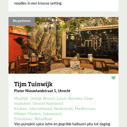
noodles in een knusse setting.
Nu gesloten
Resta
Tijm Tuinwijk
Pieter Nieuwlandstraat 5, Utrecht
Maaltijd:
Ontbijt
Brunch
Lunch
Borrelen
Diner
Stadsdeel:
Utrecht Noordoost
Keuken:
Internationaal
Nederlands
Mediterraan
Midden-Oosters
Indonesisch
Prijsniveau:
Betaalbaar
Van pumpkin spice latte en gegrilde halloumi pita tot daging