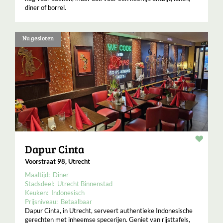
diner of borrel.
Nu gesloten
Resta
Dapur Cinta
Voorstraat 98, Utrecht
Maaltijd:
Diner
Stadsdeel:
Utrecht Binnenstad
Keuken:
Indonesisch
Prijsniveau:
Betaalbaar
Dapur Cinta, in Utrecht, serveert authentieke Indonesische
gerechten met inheemse specerijen. Geniet van rijsttafels,