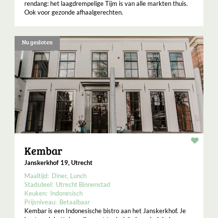
rendang: het laagdrempelige Tijm is van alle markten thuis.
Ook voor gezonde afhaalgerechten.
Nu gesloten
Resta
Kembar
Janskerkhof 19, Utrecht
Maaltijd:
Diner
Lunch
Stadsdeel:
Utrecht Binnenstad
Keuken:
Indonesisch
Prijsniveau:
Betaalbaar
Kembar is een Indonesische bistro aan het Janskerkhof. Je