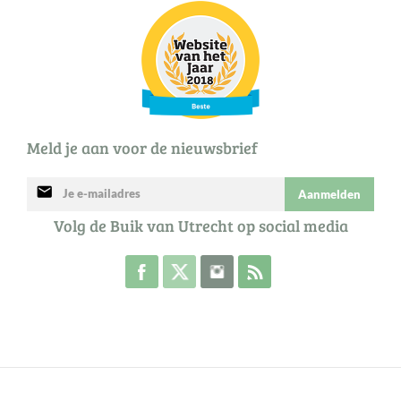
Meld je aan voor de nieuwsbrief
mail
Aanmelden
Volg de Buik van Utrecht op social media
Volg de Buik op Facebook
Volg de Buik op Twitter
Volg de Buik op Instagram
Abonneer je op de RSS 