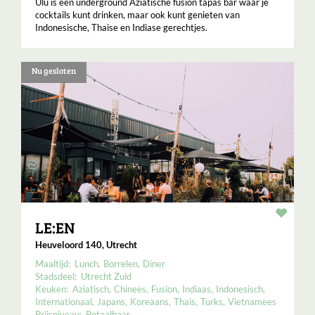
Ulu is een underground Aziatische fusion tapas bar waar je
cocktails kunt drinken, maar ook kunt genieten van
Indonesische, Thaise en Indiase gerechtjes.
Nu gesloten
Resta
LE:EN
Heuveloord 140, Utrecht
Maaltijd:
Lunch
Borrelen
Diner
Stadsdeel:
Utrecht Zuid
Keuken:
Aziatisch
Chinees
Fusion
Indiaas
Indonesisch
Internationaal
Japans
Koreaans
Thais
Turks
Vietnamees
Prijsniveau:
Betaalbaar