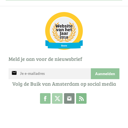
Meld je aan voor de nieuwsbrief
mail
Aanmelden
Volg de Buik van Amsterdam op social media
Volg de Buik op Facebook
Volg de Buik op Twitter
Volg de Buik op Instagram
Abonneer je op de RSS 