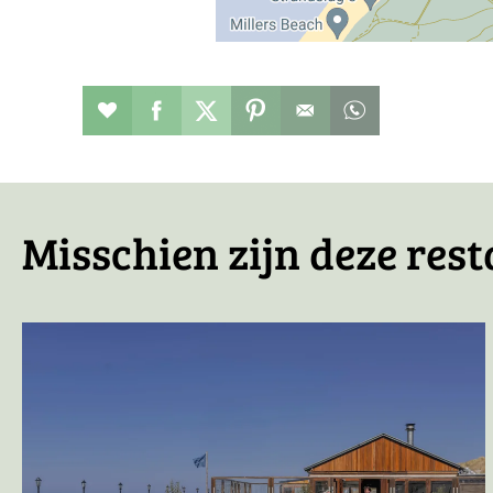
Restaurant toevoegen aan favorieten
Deel dit op facebook
Deel dit op twitter
Deel dit op pinterest
Whatsapp dit ber
Misschien zijn deze rest