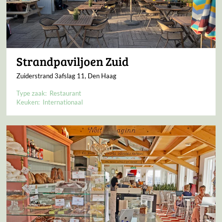
Strandpaviljoen Zuid
Zuiderstrand 3afslag 11, Den Haag
Type zaak:
Restaurant
Keuken:
Internationaal