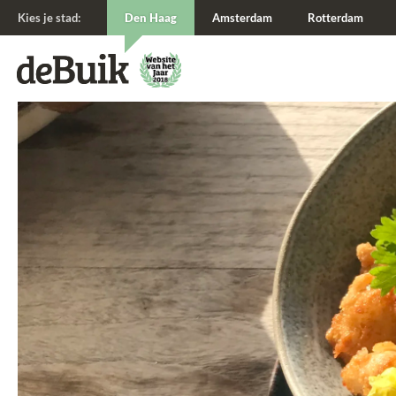
Kies je stad:
Den Haag
Amsterdam
Rotterdam
De Buik van {city: city}
De Buik