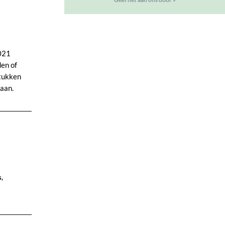
2021
den of
stukken
gaan.
s,