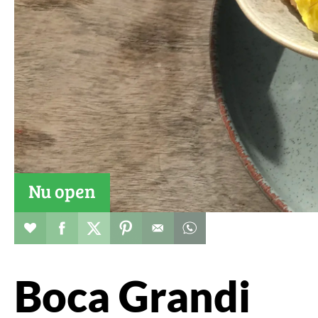
Nu open
Restaurant toevoegen aan favorieten
Deel dit op facebook
Deel dit op twitter
Deel dit op pinterest
Whatsapp dit bericht
Boca Grandi