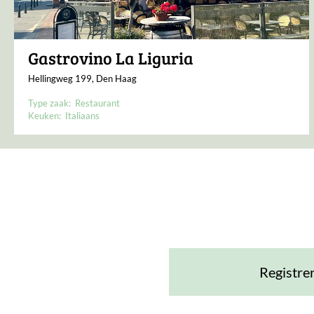
Gastrovino La Liguria
Hellingweg 199, Den Haag
Type zaak:
Restaurant
Keuken:
Italiaans
Registre