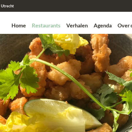
Utrecht
Home
Restaurants
Verhalen
Agenda
Over 
Zoek
Vorige
Vorige