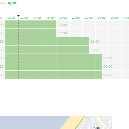
wij:
open
00
10:00
12:00
14:00
16:00
18:00
20:00
22:00
00:00
02:00
04:
00
17:00
00
17:00
00
22:00
00
22:00
00
00:00
00
00:00
00
00:00