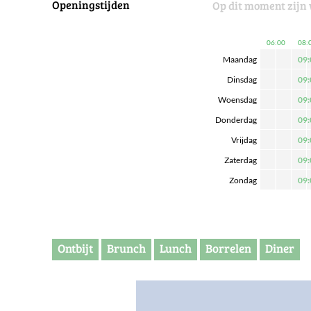
Openingstijden
Op dit moment zijn 
06:00
08:
Maandag
09:
Dinsdag
09:
Woensdag
09:
Donderdag
09:
Vrijdag
09:
Zaterdag
09:
Zondag
09:
Ontbijt
Brunch
Lunch
Borrelen
Diner