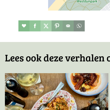
Restaurant toevoegen aan favorieten
Deel dit op facebook
Deel dit op twitter
Deel dit op pinterest
Whatsapp dit ber
Lees ook deze verhalen 