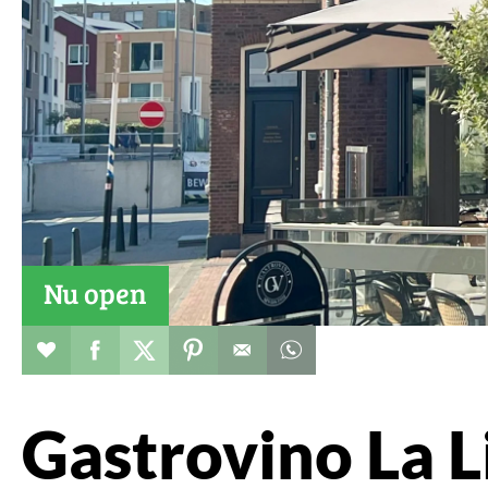
Nu open
Restaurant toevoegen aan favorieten
Deel dit op facebook
Deel dit op twitter
Deel dit op pinterest
Whatsapp dit bericht
Gastrovino La L