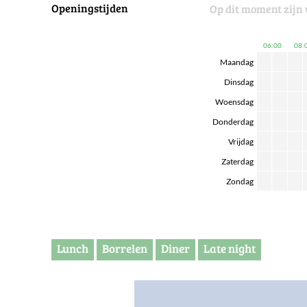
Openingstijden
Op dit moment zijn 
06:00
08:
Maandag
Dinsdag
Woensdag
Donderdag
Vrijdag
Zaterdag
Zondag
Lunch
Borrelen
Diner
Late night