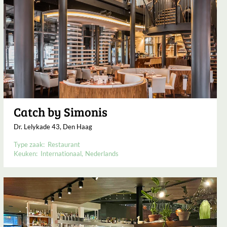
Catch by Simonis
Dr. Lelykade 43, Den Haag
Type zaak:
Restaurant
Keuken:
Internationaal
Nederlands