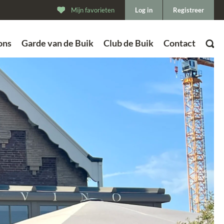
Mijn favorieten
Log in
Registreer
ons
Garde van de Buik
Club de Buik
Contact
ZOEK