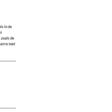
is in de
ei
 zoals de
 serre met