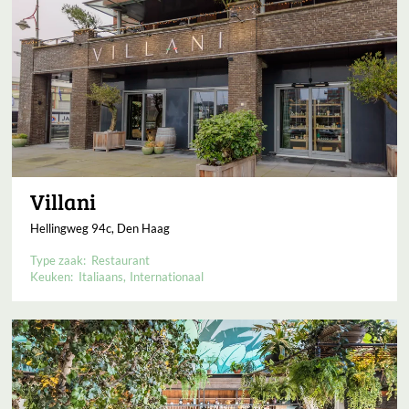
Villani
Hellingweg 94c, Den Haag
Type zaak:
Restaurant
Keuken:
Italiaans
Internationaal