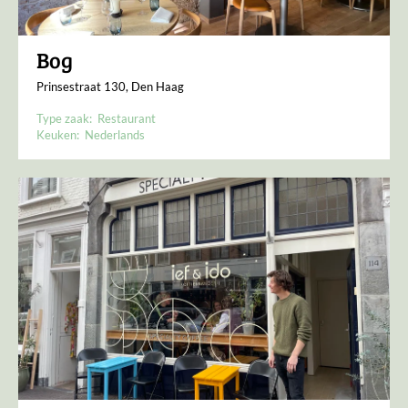
Bog
Prinsestraat 130, Den Haag
Type zaak:
Restaurant
Keuken:
Nederlands