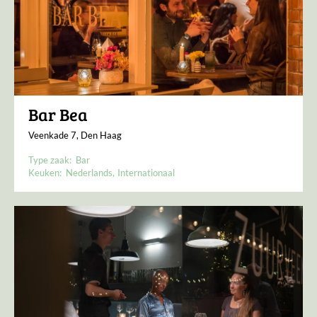
Bar Bea
Veenkade 7, Den Haag
Type zaak:
Bar
Keuken:
Nederlands
Internationaal