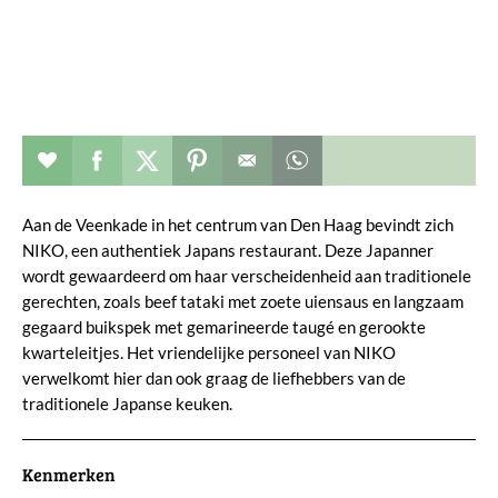
Restaurant toevoegen aan favorieten
Deel dit op facebook
Deel dit op twitter
Deel dit op pinterest
Whatsapp dit bericht
Aan de Veenkade in het centrum van Den Haag bevindt zich
NIKO, een authentiek Japans restaurant. Deze Japanner
wordt gewaardeerd om haar verscheidenheid aan traditionele
gerechten, zoals beef tataki met zoete uiensaus en langzaam
gegaard buikspek met gemarineerde taugé en gerookte
kwarteleitjes. Het vriendelijke personeel van NIKO
verwelkomt hier dan ook graag de liefhebbers van de
traditionele Japanse keuken.
Kenmerken