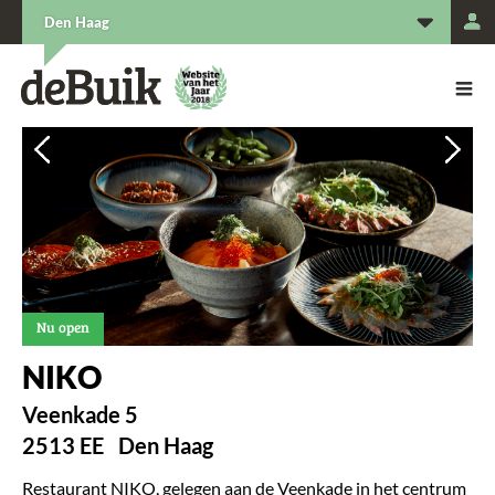
L
Den Haag
De Buik van {city: city}
De Buik
Vorige
Vorige
Vol
Vol
Nu open
NIKO
Veenkade 5
2513 EE
Den Haag
Restaurant NIKO, gelegen aan de Veenkade in het centrum