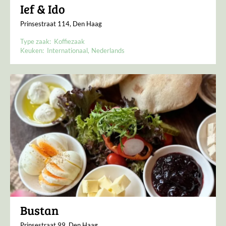
Ief & Ido
Prinsestraat 114, Den Haag
Type zaak:
Koffiezaak
Keuken:
Internationaal
Nederlands
Bustan
Prinsestraat 99, Den Haag