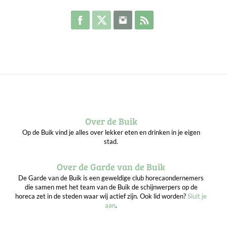
Volg de Buik op Facebook
Volg de Buik op Twitter
Volg de Buik op Instagram
Abonneer je op de RSS 
Over de Buik
Op de Buik vind je alles over lekker eten en drinken in je eigen
stad.
Over de Garde van de Buik
De Garde van de Buik is een geweldige club horecaondernemers
die samen met het team van de Buik de schijnwerpers op de
horeca zet in de steden waar wij actief zijn. Ook lid worden?
Sluit je
aan
.