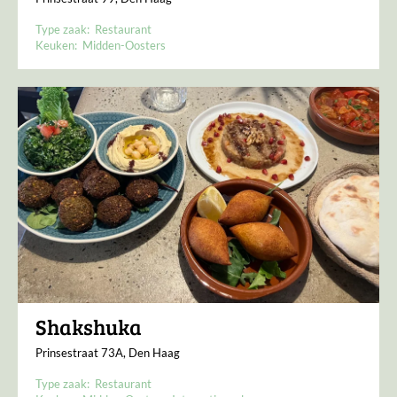
Type zaak:
Restaurant
Keuken:
Midden-Oosters
Shakshuka
Prinsestraat 73A, Den Haag
Type zaak:
Restaurant