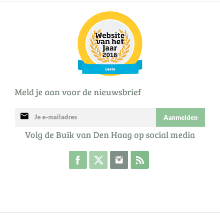
Meld je aan voor de nieuwsbrief
mail
Aanmelden
Volg de Buik van Den Haag op social media
Volg de Buik op Facebook
Volg de Buik op Twitter
Volg de Buik op Instagram
Abonneer je op de RSS 