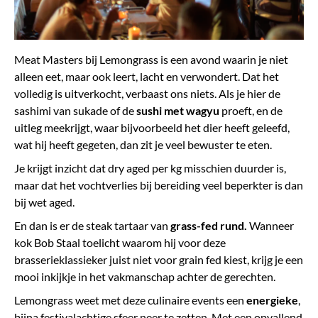
Meat Masters bij Lemongrass is een avond waarin je niet
alleen eet, maar ook leert, lacht en verwondert. Dat het
volledig is uitverkocht, verbaast ons niets. Als je hier de
sashimi van sukade of de
sushi met wagyu
proeft, en de
uitleg meekrijgt, waar bijvoorbeeld het dier heeft geleefd,
wat hij heeft gegeten, dan zit je veel bewuster te eten.
Je krijgt inzicht dat dry aged per kg misschien duurder is,
maar dat het vochtverlies bij bereiding veel beperkter is dan
bij wet aged.
En dan is er de steak tartaar van
grass-fed rund.
Wanneer
kok Bob Staal toelicht waarom hij voor deze
brasserieklassieker juist niet voor grain fed kiest, krijg je een
mooi inkijkje in het vakmanschap achter de gerechten.
Lemongrass weet met deze culinaire events een
energieke
,
bijna festivalachtige sfeer neer te zetten. Met een opvallend