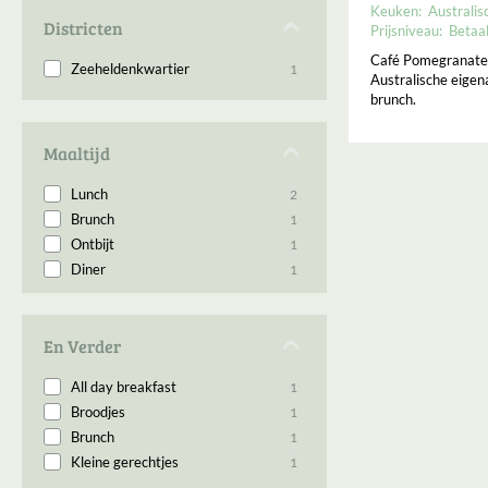
Keuken:
Australis
Districten
Prijsniveau:
Betaa
Café Pomegranate 
Zeeheldenkwartier
1
Australische eigena
brunch.
Maaltijd
Lunch
2
Brunch
1
Ontbijt
1
Diner
1
En Verder
All day breakfast
1
Broodjes
1
Brunch
1
Kleine gerechtjes
1
Koffie
1