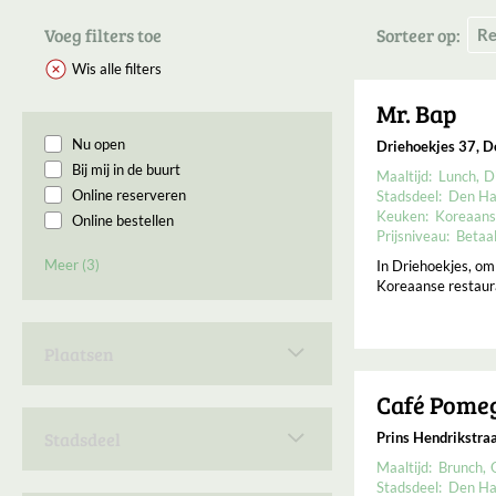
Voeg filters toe
Sorteer op:
Wis alle filters
Mr. Bap
Nu open
Driehoekjes 37, 
Bij mij in de buurt
Maaltijd:
Lunch
D
Online reserveren
Stadsdeel:
Den Ha
Keuken:
Koreaans
Online bestellen
Prijsniveau:
Betaa
Permanent gesloten
Meer (3)
In Driehoekjes, om
Binnenkort geopend
Koreaanse restaura
Open op Maandag
Plaatsen
Den Haag
2
Café Pome
Stadsdeel
Prins Hendrikstra
Maaltijd:
Brunch
Den Haag Centrum
2
Stadsdeel:
Den Ha