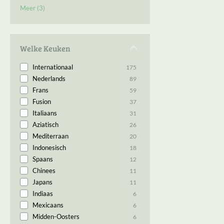
Meer (3)
Snacks
1
Streetfood
1
Welke Keuken
Internationaal
175
Nederlands
89
Frans
59
Fusion
37
Italiaans
31
Aziatisch
26
Mediterraan
20
Indonesisch
18
Spaans
12
Chinees
11
Japans
11
Indiaas
6
Mexicaans
6
Midden-Oosters
6