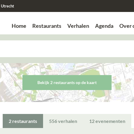
Utrecht
Home
Restaurants
Verhalen
Agenda
Over 
Zoek
Zoek
Bekijk 2 restaurant
s
op de kaart
2
restaurants
556
verhalen
12
evenementen