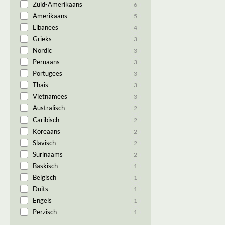
Zuid-Amerikaans
6
Amerikaans
5
Libanees
4
Grieks
3
Nordic
3
Peruaans
3
Portugees
3
Thais
3
Vietnamees
3
Australisch
2
Caribisch
2
Koreaans
2
Slavisch
2
Surinaams
2
Baskisch
1
Belgisch
1
Duits
1
Engels
1
Perzisch
1