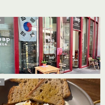
n
oevoegen aan favorieten
n
oevoegen aan favorieten