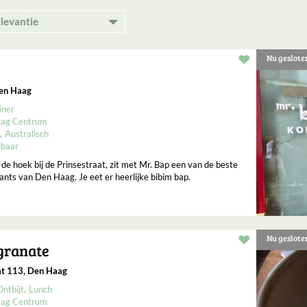
Nu geslote
Restaurant t
Den Haag
iner
ag Centrum
Australisch
lbaar
 de hoek bij de Prinsestraat, zit met Mr. Bap een van de beste
nts van Den Haag. Je eet er heerlijke bibim bap.
Nu geslote
Restaurant t
granate
at 113, Den Haag
Ontbijt
Lunch
ag Centrum