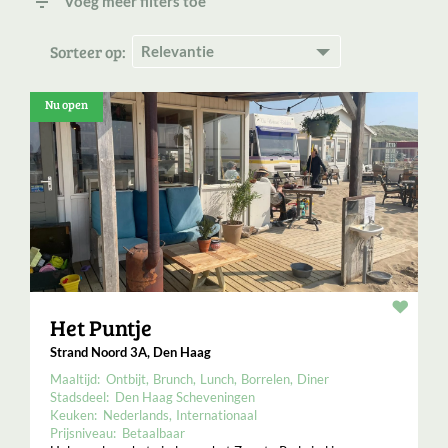
filter_list
Voeg meer filters toe
Sorteer op:
Nu open
Resta
Het Puntje
Strand Noord 3A, Den Haag
Maaltijd:
Ontbijt
Brunch
Lunch
Borrelen
Diner
Stadsdeel:
Den Haag Scheveningen
Keuken:
Nederlands
Internationaal
Prijsniveau:
Betaalbaar