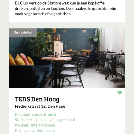
Bij Club Vers op de Stationsweg kun je een kop koffie
drinken, ontbijten en lunchen. De smaakvolle gerechten zijn
vaak vegetarisch of veganistisch.
Nu gesloten
Resta
TEDS Den Haag
Frederikstraat 32, Den Haag
Maaltijd:
Lunch
Brunch
Stadsdeel:
Den Haag Haagse Hout
Keuken:
Internationaal
Prijsniveau:
Betaalbaar