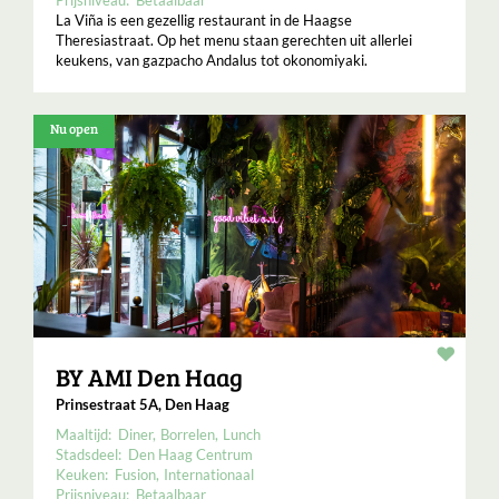
Prijsniveau:
Betaalbaar
La Viña is een gezellig restaurant in de Haagse
Theresiastraat. Op het menu staan gerechten uit allerlei
keukens, van gazpacho Andalus tot okonomiyaki.
Nu open
Resta
BY AMI Den Haag
Prinsestraat 5A, Den Haag
Maaltijd:
Diner
Borrelen
Lunch
Stadsdeel:
Den Haag Centrum
Keuken:
Fusion
Internationaal
Prijsniveau:
Betaalbaar