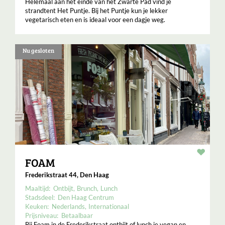
Helemaal aan het einde van het Zwarte Pad vind je
strandtent Het Puntje. Bij het Puntje kun je lekker
vegetarisch eten en is ideaal voor een dagje weg.
Nu gesloten
Resta
FOAM
Frederikstraat 44, Den Haag
Maaltijd:
Ontbijt
Brunch
Lunch
Stadsdeel:
Den Haag Centrum
Keuken:
Nederlands
Internationaal
Prijsniveau:
Betaalbaar
Bij Foam in de Frederikstraat ontbijt of lunch je vegan en