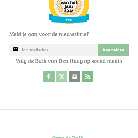
Meld je aan voor de nieuwsbrief
mail
Aanmelden
Volg de Buik van Den Haag op social media
Volg de Buik op Facebook
Volg de Buik op Twitter
Volg de Buik op Instagram
Abonneer je op de RSS 
Over de Buik