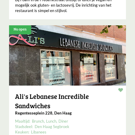
mogelijk ook gluten- en lactosevrij. De inrichting van het
restaurant is simpel en stijlvol.
Nu open
Resta
Ali's Lebanese Incredible
Sandwiches
Regentesseplein 228, Den Haag
Maaltijd:
Brunch
Lunch
Diner
Stadsdeel:
Den Haag Segbroek
Keuken:
Libanees