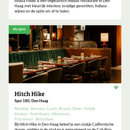
Anaya Foods is een vegetarisch Indiaas restaurant in Den
Haag met kleurrijk interieur, kruidige gerechten, Indiase
wijnen en de optie om af te halen.
Nu open
Resta
Hitch Hike
Spui 180, Den Haag
Maaltijd:
Borrelen
Lunch
Brunch
Diner
Ontbijt
Keuken:
Amerikaans
Mexicaans
Prijsniveau:
Betaalbaar
Bij Hitch Hike in Den Haag beleef je een stukje Californische
droom, midden in de stad en is geïnspireerd op de Cali-Baja