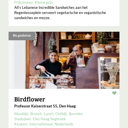
Prijsniveau:
Kleine prijs
Ali’s Lebanese Incredible Sandwiches aan het
Regentesseplein serveert vegetarische en veganistische
sandwiches en mezze.
Nu gesloten
Resta
Birdflower
Professor Kaiserstraat 55, Den Haag
Maaltijd:
Brunch
Lunch
Ontbijt
Borrelen
Stadsdeel:
Den Haag Segbroek
Keuken:
Internationaal
Nederlands