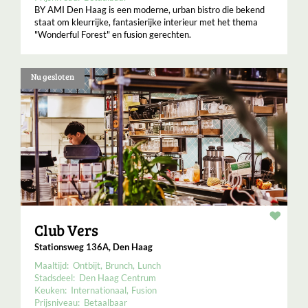
BY AMI Den Haag is een moderne, urban bistro die bekend
staat om kleurrijke, fantasierijke interieur met het thema
"Wonderful Forest" en fusion gerechten.
Nu gesloten
Resta
Club Vers
Stationsweg 136A, Den Haag
Maaltijd:
Ontbijt
Brunch
Lunch
Stadsdeel:
Den Haag Centrum
Keuken:
Internationaal
Fusion
Prijsniveau:
Betaalbaar