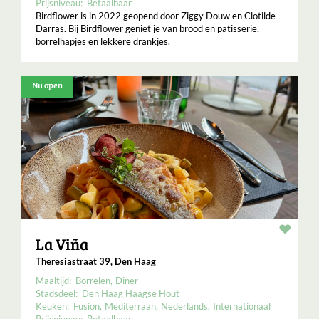
Prijsniveau:
Betaalbaar
Birdflower is in 2022 geopend door Ziggy Douw en Clotilde
Darras. Bij Birdflower geniet je van brood en patisserie,
borrelhapjes en lekkere drankjes.
Nu open
Resta
La Viña
Theresiastraat 39, Den Haag
Maaltijd:
Borrelen
Diner
Stadsdeel:
Den Haag Haagse Hout
Keuken:
Fusion
Mediterraan
Nederlands
Internationaal