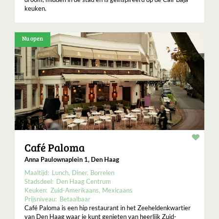
keuken.
Nu open
Resta
Café Paloma
Anna Paulownaplein 1, Den Haag
Maaltijd:
Lunch
Diner
Borrelen
Stadsdeel:
Den Haag Centrum
Keuken:
Zuid-Amerikaans
Mexicaans
Prijsniveau:
Betaalbaar
Café Paloma is een hip restaurant in het Zeeheldenkwartier
van Den Haag waar je kunt genieten van heerlijk Zuid-