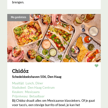
brengen.
Nu gesloten
Resta
Chidóz
Schedeldoekshaven 506, Den Haag
Maaltijd:
Lunch
Diner
Stadsdeel:
Den Haag Centrum
Keuken:
Mexicaans
Prijsniveau:
Betaalbaar
Bij Chidoz draait alles om Mexicaanse klassiekers. Of je gaat
voor taco’s, een stevige burrito of bowl, je kan het