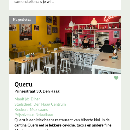
samenstellen als je wilt.
Nu gesloten
Resta
Queru
Prinsestraat 30, Den Haag
Maaltijd:
Diner
Stadsdeel:
Den Haag Centrum
Keuken:
Mexicaans
Prijsniveau:
Betaalbaar
Queru is een Mexicaans restaurant van Alberto Nol. In de
cantina Queru eet je lekkere ceviche, taco’s en andere fijne