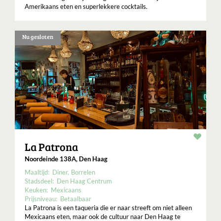
Amerikaans eten en superlekkere cocktails.
Nu gesloten
Resta
La Patrona
Noordeinde 138A, Den Haag
Maaltijd:
Diner
Borrelen
Stadsdeel:
Den Haag Centrum
Keuken:
Mexicaans
Prijsniveau:
Betaalbaar
La Patrona is een taqueria die er naar streeft om niet alleen
Mexicaans eten, maar ook de cultuur naar Den Haag te