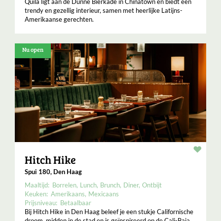
Quila ligt aan de Dunne Bierkade in Chinatown en biedt een
trendy en gezellig interieur, samen met heerlijke Latijns-
Amerikaanse gerechten.
Nu open
Resta
Hitch Hike
Spui 180, Den Haag
Maaltijd:
Borrelen
Lunch
Brunch
Diner
Ontbijt
Keuken:
Amerikaans
Mexicaans
Prijsniveau:
Betaalbaar
Bij Hitch Hike in Den Haag beleef je een stukje Californische
droom, midden in de stad en is geïnspireerd op de Cali-Baja