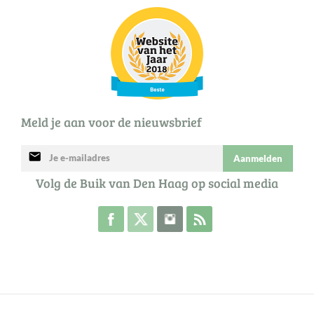
Meld je aan voor de nieuwsbrief
mail
Aanmelden
Volg de Buik van Den Haag op social media
Volg de Buik op Facebook
Volg de Buik op Twitter
Volg de Buik op Instagram
Abonneer je op de RSS 