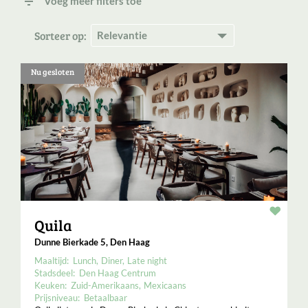
filter_list
Voeg meer filters toe
Sorteer op:
Nu gesloten
Resta
Quila
Dunne Bierkade 5, Den Haag
Maaltijd:
Lunch
Diner
Late night
Stadsdeel:
Den Haag Centrum
Keuken:
Zuid-Amerikaans
Mexicaans
Prijsniveau:
Betaalbaar