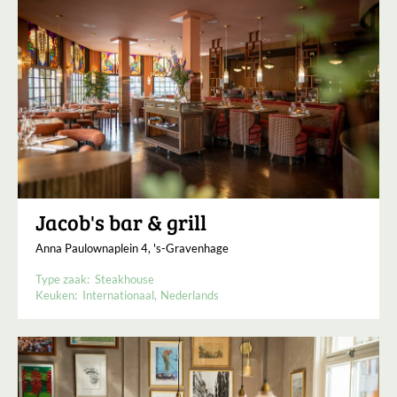
Jacob's bar & grill
Anna Paulownaplein 4, 's-Gravenhage
Type zaak:
Steakhouse
Keuken:
Internationaal
Nederlands