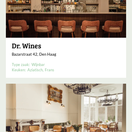
Dr. Wines
Bazarstraat 42, Den Haag
Type zaak:
Wijnbar
Keuken:
Aziatisch
Frans