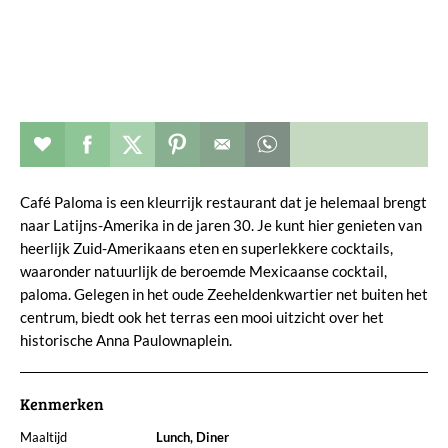
Restaurant toevoegen aan favorieten
Deel dit op facebook
Deel dit op twitter
Deel dit op pinterest
Whatsapp dit bericht
Café Paloma is een kleurrijk restaurant dat je helemaal brengt
naar Latijns-Amerika in de jaren 30. Je kunt hier genieten van
heerlijk Zuid-Amerikaans eten en superlekkere cocktails,
waaronder natuurlijk de beroemde Mexicaanse cocktail,
paloma. Gelegen in het oude Zeeheldenkwartier net buiten het
centrum, biedt ook het terras een mooi uitzicht over het
historische Anna Paulownaplein.
Kenmerken
Maaltijd
Lunch, Diner