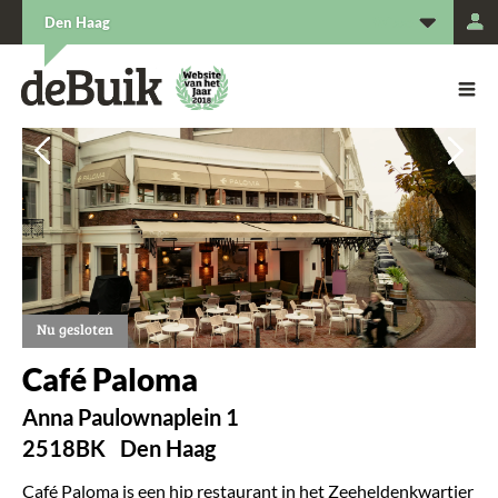
L
Den Haag
De Buik van {city: city}
De Buik
Vorige
Vorige
Vol
Vol
Nu gesloten
Café Paloma
Anna Paulownaplein 1
2518BK
Den Haag
Café Paloma is een hip restaurant in het Zeeheldenkwartier