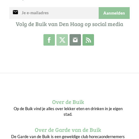
mail
Aanmelden
Volg de Buik van Den Haag op social media
Volg de Buik op Facebook
Volg de Buik op Twitter
Volg de Buik op Instagram
Abonneer je op de RSS 
Over de Buik
Op de Buik vind je alles over lekker eten en drinken in je eigen
stad.
Over de Garde van de Buik
De Garde van de Buik is een geweldige club horecaondernemers