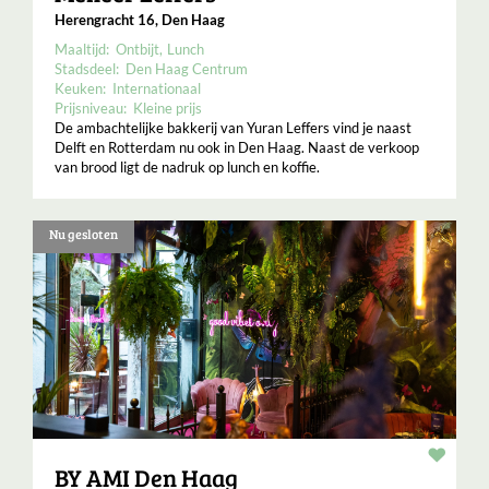
Herengracht 16, Den Haag
Maaltijd:
Ontbijt
Lunch
Stadsdeel:
Den Haag Centrum
Keuken:
Internationaal
Prijsniveau:
Kleine prijs
De ambachtelijke bakkerij van Yuran Leffers vind je naast
Delft en Rotterdam nu ook in Den Haag. Naast de verkoop
van brood ligt de nadruk op lunch en koffie.
Nu gesloten
Resta
BY AMI Den Haag