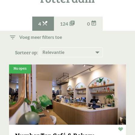



4
124
0
filter_list
Voeg meer filters toe
Sorteer op:
Nu open
Resta