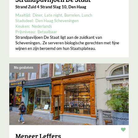
Strand Zuid 4 Strand Slag 10, Den Haag
Maaltijd:
Diner
Late night
Borrelen
Lunch
Stadsdeel:
Den Haag Scheveningen
Keuken:
Nederlands
Prijsniveau:
Betaalbaar
Strandpaviljoen De Staat ligt aan de zuidkant van
Scheveningen.. Ze serveren biologische gerechten met fijne
wijnen en zijn beroemd om hun Staatsplateau.
Nu gesloten
Resta
Meneer Leffers