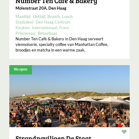
Number Ten Café & Bakery
Molenstraat 20A, Den Haag
Maaltijd:
Ontbijt
Brunch
Lunch
Stadsdeel:
Den Haag Centrum
Keuken:
Internationaal
Frans
Prijsniveau:
Betaalbaar
Number Ten Café & Bakery in Den Haag serveert
viennoiserie, specialty coffee van Manhattan Coffee,
broodjes en matcha in een warme zaak.
Nu open
Resta
Strandpaviljoen De Staat