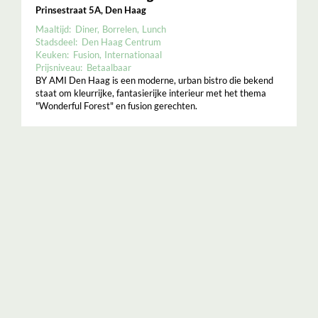
Prinsestraat 5A, Den Haag
Maaltijd:
Diner
Borrelen
Lunch
Stadsdeel:
Den Haag Centrum
Keuken:
Fusion
Internationaal
Prijsniveau:
Betaalbaar
BY AMI Den Haag is een moderne, urban bistro die bekend
staat om kleurrijke, fantasierijke interieur met het thema
"Wonderful Forest" en fusion gerechten.