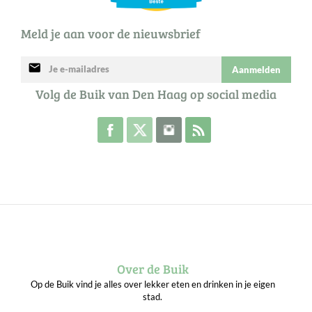
Meld je aan voor de nieuwsbrief
mail
Aanmelden
Volg de Buik van Den Haag op social media
Volg de Buik op Facebook
Volg de Buik op Twitter
Volg de Buik op Instagram
Abonneer je op de RSS 
Over de Buik
Op de Buik vind je alles over lekker eten en drinken in je eigen
stad.