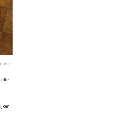
ouise
j die
,
ijker