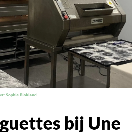
er:
Sophie Blokland
guettes bij Une