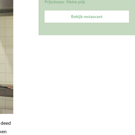
Prijsniveau:
Kleine prijs
Bekijk restaurant
j deed
kken