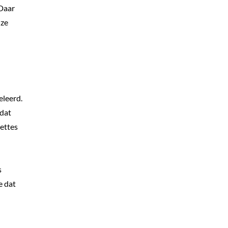
 Daar
 ze
eleerd.
 dat
ettes
s
e dat