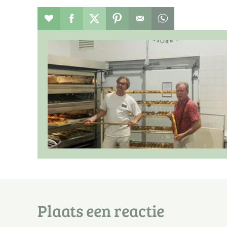
Verhaal toevoegen aan favorieten
Deel dit op facebook
Deel dit op twitter
Deel dit op pinterest
Whatsapp dit ber
Plaats een reactie