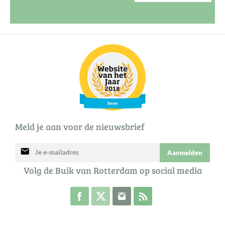
Meld je aan voor de nieuwsbrief
mail
Aanmelden
Volg de Buik van Rotterdam op social media
Volg de Buik op Facebook
Volg de Buik op Twitter
Volg de Buik op Instagram
Abonneer je op de RSS 