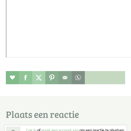
Verhaal toevoegen aan favorieten
Deel dit op facebook
Deel dit op twitter
Deel dit op pinterest
Whatsapp dit bericht
Plaats een reactie
Log in
of
maak een account aan
om een reactie te plaatsen.