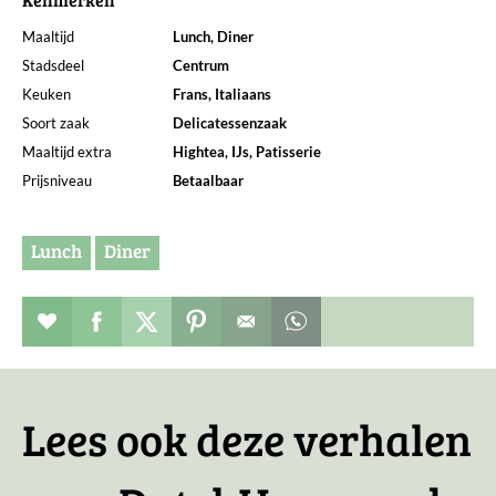
Maaltijd
Lunch, Diner
Stadsdeel
Centrum
Keuken
Frans, Italiaans
Soort zaak
Delicatessenzaak
Maaltijd extra
Hightea, IJs, Patisserie
Prijsniveau
Betaalbaar
Lunch
Diner
Restaurant toevoegen aan favorieten
Deel dit op facebook
Deel dit op twitter
Deel dit op pinterest
Whatsapp dit bericht
Lees ook deze verhalen