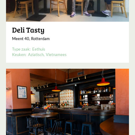
Deli Tasty
Meent 40, Rotterdam
Type zaak:
Eethuis
Keuken:
Aziatisch
Vietnamees