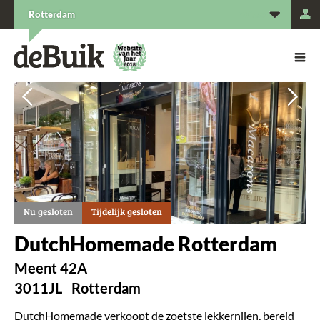
L
Rotterdam
De Buik van {city: city}
De Buik
Vorige
Vorige
Vol
Vol
Nu gesloten
Tijdelijk gesloten
DutchHomemade Rotterdam
Meent 42A
3011JL
Rotterdam
DutchHomemade verkoopt de zoetste lekkernijen, bereid