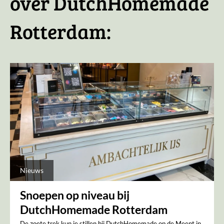
over DutchHomemade
Rotterdam:
Nieuws
Snoepen op niveau bij
DutchHomemade Rotterdam
De zoete trek kun je stillen bij DutchHomemade op de Meent in