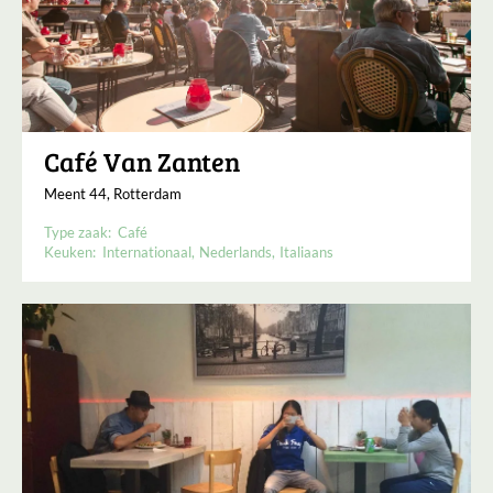
Café Van Zanten
Meent 44, Rotterdam
Type zaak:
Café
Keuken:
Internationaal
Nederlands
Italiaans