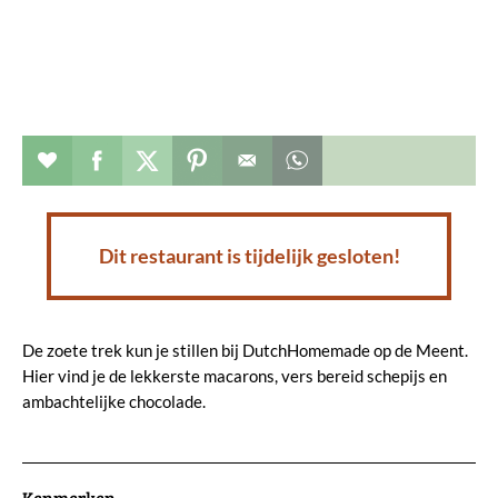
Restaurant toevoegen aan favorieten
Deel dit op facebook
Deel dit op twitter
Deel dit op pinterest
Whatsapp dit bericht
Dit restaurant is tijdelijk gesloten!
De zoete trek kun je stillen bij DutchHomemade op de Meent.
Hier vind je de lekkerste macarons, vers bereid schepijs en
ambachtelijke chocolade.
Kenmerken