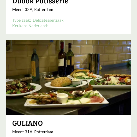
Dudok Patisserie
Meent 33A, Rotterdam
Type zaak:
Delicatessenzaak
Keuken:
Nederlands
GULIANO
Meent 31A, Rotterdam