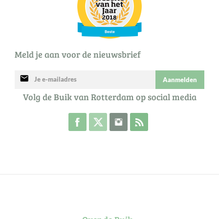
Meld je aan voor de nieuwsbrief
mail
Aanmelden
Volg de Buik van Rotterdam op social media
Volg de Buik op Facebook
Volg de Buik op Twitter
Volg de Buik op Instagram
Abonneer je op de RSS 