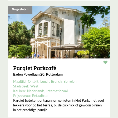
Nu gesloten
Resta
Parqiet Parkcafé
Baden Powellaan 20, Rotterdam
Maaltijd:
Ontbijt
Lunch
Brunch
Borrelen
Stadsdeel:
West
Keuken:
Nederlands
Internationaal
Prijsniveau:
Betaalbaar
Parqiet betekent ontspannen genieten in Het Park, met veel
lekkers voor op het terras, bij de picknick of gewoon binnen
in het prachtige pandje.