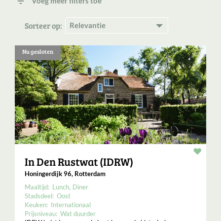
filter_list
Voeg meer filters toe
Sorteer op:
Nu gesloten
Resta
In Den Rustwat (IDRW)
Honingerdijk 96, Rotterdam
Maaltijd:
Lunch
Diner
Stadsdeel:
Oost
Keuken:
Internationaal
Prijsniveau:
Wat duurder