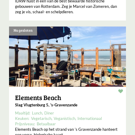
IDRW huist in een van de best bewaarde historische
gebouwen van Rotterdam. Zeg je Marcel van Zomeren, dan
zeg je vis, schaal- en schelpdieren.
Nu gesloten
Resta
Elements Beach
Slag Vlugtenburg 5, 's-Gravenzande
Maaltijd:
Lunch
Diner
Keuken:
Vegetarisch
Veganistisch
Internationaal
Prijsniveau:
Betaalbaar
Elements Beach op het strand van ’s Gravenzande hanteert
een verse, biologische kaart.