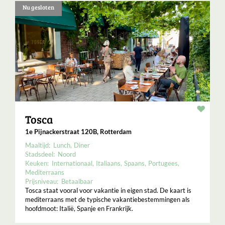
Nu gesloten
Resta
Tosca
1e Pijnackerstraat 120B, Rotterdam
Maaltijd:
Lunch
Diner
Stadsdeel:
Noord
Keuken:
Internationaal
Italiaans
Spaans
Portugees
Mediterraans
Prijsniveau:
Betaalbaar
Tosca staat vooral voor vakantie in eigen stad. De kaart is
mediterraans met de typische vakantiebestemmingen als
hoofdmoot: Italië, Spanje en Frankrijk.