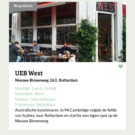
Nu gesloten
Resta
UEB West
Nieuwe Binnenweg 263, Rotterdam
Maaltijd:
Lunch
Ontbijt
Stadsdeel:
West
Keuken:
Internationaal
Prijsniveau:
Betaalbaar
Australische kunstenares Jo McCambridge volgde de liefde
van Sydney naar Rotterdam en startte een eigen spot op de
Nieuwe Binnenweg.