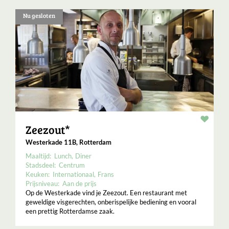
Nu gesloten
Resta
Zeezout*
Westerkade 11B, Rotterdam
Maaltijd:
Lunch
Diner
Stadsdeel:
Centrum
Keuken:
Internationaal
Frans
Prijsniveau:
Aan de prijs
Op de Westerkade vind je Zeezout. Een restaurant met
geweldige visgerechten, onberispelijke bediening en vooral
een prettig Rotterdamse zaak.