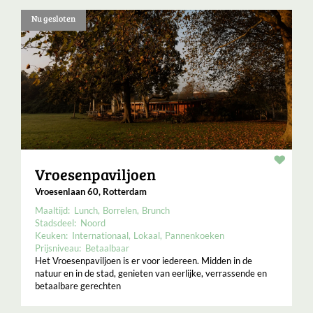
Nu gesloten
Resta
Vroesenpaviljoen
Vroesenlaan 60, Rotterdam
Maaltijd:
Lunch
Borrelen
Brunch
Stadsdeel:
Noord
Keuken:
Internationaal
Lokaal
Pannenkoeken
Prijsniveau:
Betaalbaar
Het Vroesenpaviljoen is er voor iedereen. Midden in de
natuur en in de stad, genieten van eerlijke, verrassende en
betaalbare gerechten