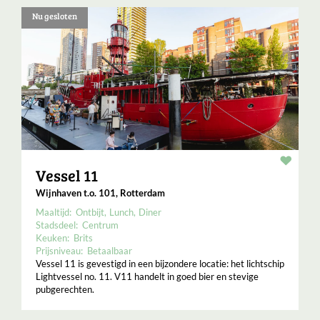
Nu gesloten
Resta
Vessel 11
Wijnhaven t.o. 101, Rotterdam
Maaltijd:
Ontbijt
Lunch
Diner
Stadsdeel:
Centrum
Keuken:
Brits
Prijsniveau:
Betaalbaar
Vessel 11 is gevestigd in een bijzondere locatie: het lichtschip
Lightvessel no. 11. V11 handelt in goed bier en stevige
pubgerechten.