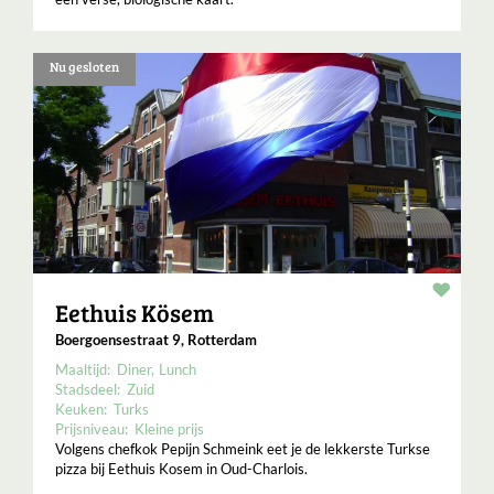
Nu gesloten
Resta
Eethuis Kösem
Boergoensestraat 9, Rotterdam
Maaltijd:
Diner
Lunch
Stadsdeel:
Zuid
Keuken:
Turks
Prijsniveau:
Kleine prijs
Volgens chefkok Pepijn Schmeink eet je de lekkerste Turkse
pizza bij Eethuis Kosem in Oud-Charlois.