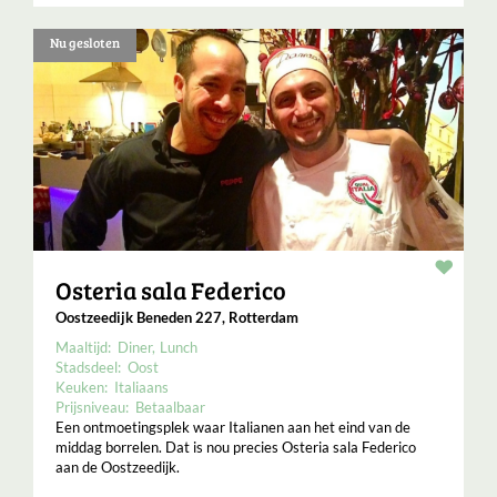
Nu gesloten
Resta
Osteria sala Federico
Oostzeedijk Beneden 227, Rotterdam
Maaltijd:
Diner
Lunch
Stadsdeel:
Oost
Keuken:
Italiaans
Prijsniveau:
Betaalbaar
Een ontmoetingsplek waar Italianen aan het eind van de
middag borrelen. Dat is nou precies Osteria sala Federico
aan de Oostzeedijk.