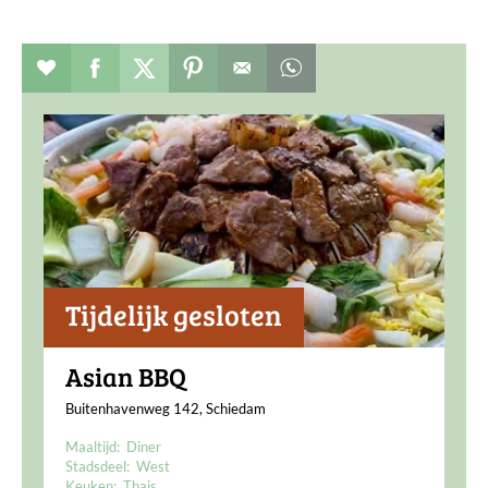
Verhaal toevoegen aan favorieten
Deel dit op facebook
Deel dit op twitter
Deel dit op pinterest
Whatsapp dit bericht
Tijdelijk gesloten
Asian BBQ
Buitenhavenweg 142, Schiedam
Maaltijd:
Diner
Stadsdeel:
West
Keuken:
Thais