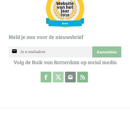
Meld je aan voor de nieuwsbrief
mail
Aanmelden
Volg de Buik van Rotterdam op social media
Volg de Buik op Facebook
Volg de Buik op Twitter
Volg de Buik op Instagram
Abonneer je op de RSS 