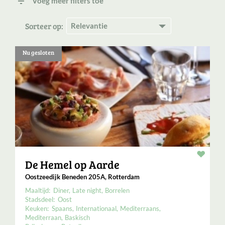
filter_list
Voeg meer filters toe
Sorteer op:
Nu gesloten
Resta
De Hemel op Aarde
Oostzeedijk Beneden 205A, Rotterdam
Maaltijd:
Diner
Late night
Borrelen
Stadsdeel:
Oost
Keuken:
Spaans
Internationaal
Mediterraans
Mediterraan
Baskisch