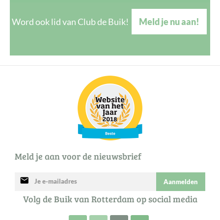
Word ook lid van Club de Buik!
Meld je nu aan!
Meld je aan voor de nieuwsbrief
mail
Aanmelden
Volg de Buik van Rotterdam op social media
Volg de Buik op Facebook
Volg de Buik op Twitter
Volg de Buik op Instagram
Abonneer je op de RSS 