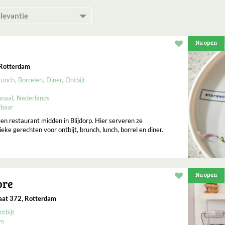
Nu open
Restaurant t
Rotterdam
Lunch
Borrelen
Diner
Ontbijt
onaal
Nederlands
lbaar
en restaurant midden in Blijdorp. Hier serveren ze
ieke gerechten voor ontbijt, brunch, lunch, borrel en diner.
Nu open
Restaurant t
ore
aat 372, Rotterdam
ntbijt
um