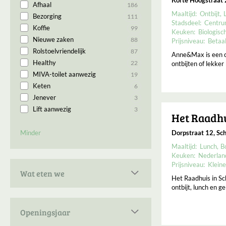
Café
2
Vin nature
1
Afhaal
186
Modern
4
Eethuis
2
Maaltijd:
Ontbijt
Bezorging
111
Rustig
4
Stadsdeel:
Centr
Brasserie
1
Koffie
99
Ambachtelijk
Keuken:
Biologisc
3
Brouwerij/tapkamer
1
Nieuwe zaken
88
Prijsniveau:
Betaa
Goed verlicht
3
Rolstoelvriendelijk
87
Anne&Max is een ca
Levendig
3
Healthy
22
ontbijten of lekker
Om te daten
3
MIVA-toilet aanwezig
19
Authentiek
2
Keten
6
Groot
2
Jenever
3
Historisch
1
Lift aanwezig
3
Hoog plafond
1
Het Raadh
Industrieel
1
Dorpstraat 12, Sch
Minder
Intiem
1
Maaltijd:
Lunch
B
Ruim
1
Keuken:
Nederlan
Prijsniveau:
Kleine
Wat eten we
Het Raadhuis in Sc
ontbijt, lunch en g
Plant-based
4
Salade
4
Openingsjaar
Borrelplank
2