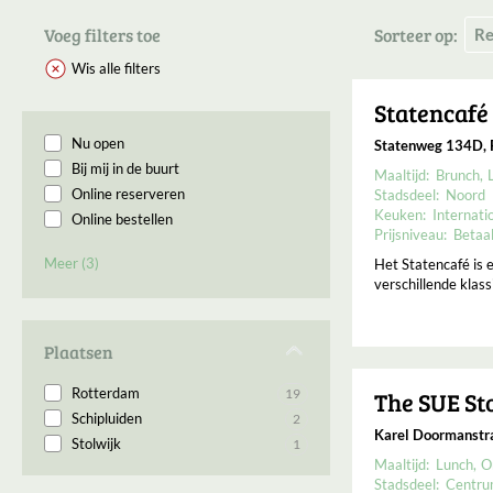
Voeg filters toe
Sorteer op:
Wis alle filters
Statencafé
Nu open
Statenweg 134D, 
Bij mij in de buurt
Maaltijd:
Brunch
Online reserveren
Stadsdeel:
Noord
Keuken:
Internati
Online bestellen
Prijsniveau:
Betaa
Permanent gesloten
Meer (3)
Het Statencafé is e
Binnenkort geopend
verschillende klass
Open op Maandag
Plaatsen
Rotterdam
19
The SUE St
Schipluiden
2
Karel Doormanstr
Stolwijk
1
Maaltijd:
Lunch
O
Stadsdeel:
Centr