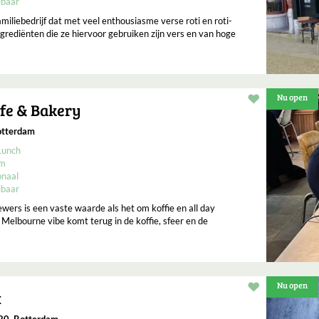
lbaar
miliebedrijf dat met veel enthousiasme verse roti en roti-
ngrediënten die ze hiervoor gebruiken zijn vers en van hoge
Nu open
Restaurant t
fe & Bakery
otterdam
Lunch
um
onaal
lbaar
wers is een vaste waarde als het om koffie en all day
 Melbourne vibe komt terug in de koffie, sfeer en de
Nu open
Restaurant t
x
20, Rotterdam