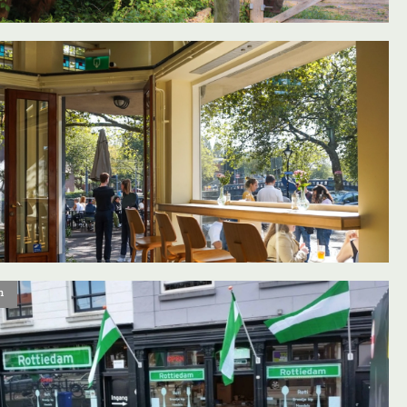
oevoegen aan favorieten
n
oevoegen aan favorieten