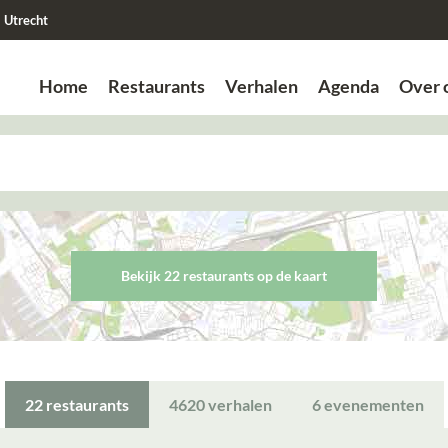
Utrecht
Home
Restaurants
Verhalen
Agenda
Over 
Zoek
Zoek
Bekijk 22 restaurant
s
op de kaart
22
restaurants
4620
verhalen
6
evenementen