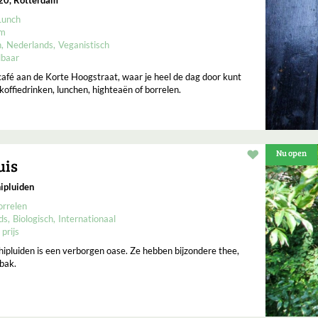
Lunch
um
h
Nederlands
Veganistisch
lbaar
fé aan de Korte Hoogstraat, waar je heel de dag door kunt
 koffiedrinken, lunchen, highteaën of borrelen.
Nu open
Restaurant t
uis
ipluiden
orrelen
ds
Biologisch
Internationaal
 prijs
hipluiden is een verborgen oase. Ze hebben bijzondere thee,
ebak.