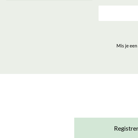
Burgers
2
2023
3
Patisserie
2
2017
2
Barbites
1
2018
2
Bittergarnituur
1
2019
2
Kip
1
2020
2
Pizza
1
2025
2
Poké bowl
1
Mis je een
2015
1
Taart
1
2016
1
Vis en zeevruchten
1
Wafels
1
Registre