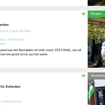
Nu open
Restaurant t
terdam
Brunch
Lunch
Borrelen
onaal
Amerikaans
lbaar
kpand aan het Noordplein zit sinds maart 2023 Wolly., een all
met een groot terras aan het water.
Nu geslote
Restaurant t
356, Rotterdam
s
Internationaal