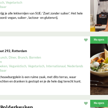
sch
Vegetarisch
lbaar
ijg je alle lekkernijen van SUE: 'Zoet zonder suiker'. Het hele
ord: vegan, suiker-, lactose- en glutenvrij.
Nu open
Restaurant t
aat 292, Rotterdam
Lunch
Diner
Brunch
Borrelen
um
oeken
Veganistisch
Vegetarisch
Internationaal
Nederlands
lbaar
houwburgplein is een ruime zaak, met dito terras, waar
echten en dranken is gestopt en je de hele dag terecht kunt.
Nu open
Restaurant t
 Polderkeuken