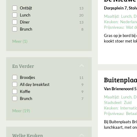
Wijnhaven
1
Ontbijt
Dorpsplein 7, Stol
13
Witte de With
1
Lunch
20
Zwaanshals
1
Maaltijd:
Lunch
D
Keuken:
Nederlan
Diner
13
Prijsniveau:
Wat d
Brunch
8
Gras op je bord bij
Borrelen
6
kookt stoer met lo
Meer (1)
En Verder
Buitenplaa
Broodjes
11
All day breakfast
9
Van Brienenoord 5
Koffie
9
Maaltijd:
Lunch
D
Brunch
7
Stadsdeel:
Zuid
Sandwich
6
Keuken:
Internati
Meer (19)
Afhaal
4
Prijsniveau:
Betaa
Pannenkoeken
4
Bij Buitenplaats B
Burger
3
lunchkaart, met on
Eigen oogst/kweek
3
Welke Keuken