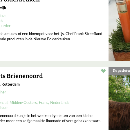
wijk
iner
ds
uurder
 de amuses of een bloempot voor het ijs. Chef Frank Streefland
kale producten in de Nieuwe Polderkeuken.
Nu geslote
Restaurant t
ts Brienenoord
, Rotterdam
iner
onaal
Midden-Oosters
Frans
Nederlands
lbaar
rienenoord kun je in het weekend genieten van een kleine
der meer een zelfgemaakte limonade of vers gebakken taart.