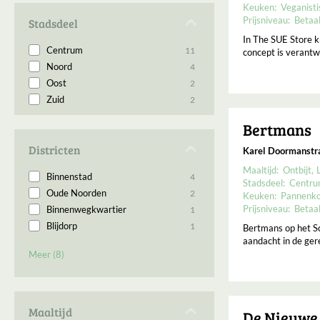
Keuken:
Veganisti
Prijsniveau:
Betaa
Stadsdeel
In The SUE Store kr
Centrum
11
concept is verantwo
Noord
4
Oost
2
Zuid
2
Bertmans
Districten
Karel Doormanstr
Maaltijd:
Ontbijt
Binnenstad
4
Stadsdeel:
Centr
Oude Noorden
2
Keuken:
Pannenk
Prijsniveau:
Betaa
Binnenwegkwartier
1
Blijdorp
1
Bertmans op het Sc
aandacht in de ger
Central District
1
Meer (8)
Kralingen
1
Meent
1
Scheepvaartkwartier
1
Stad uit
1
Maaltijd
De Nieuwe