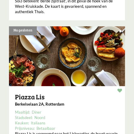
Soi3 betekent 'derde zijstraat', in dit geval de hoek van de
West-Kruiskade. De kaart is gevarieerd, spannend en
authentiek Thais.
Nu gesloten
Resta
Piazza Lis
Berkelselaan 2A, Rotterdam
Maaltijd:
Diner
Stadsdeel:
Noord
Keuken:
Italiaans
Prijsniveau:
Betaalbaar
Piazza Lis is vernoemd naar het Liskwartier, de buurt waarin