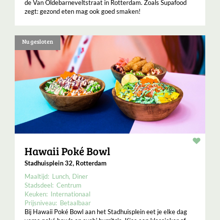
de Van Oldebarneveltstraat in Rotterdam. Zoals Supafood
zegt: gezond eten mag ook goed smaken!
Nu gesloten
Resta
Hawaii Poké Bowl
Stadhuisplein 32, Rotterdam
Maaltijd:
Lunch
Diner
Stadsdeel:
Centrum
Keuken:
Internationaal
Prijsniveau:
Betaalbaar
Bij Hawaii Poké Bowl aan het Stadhuisplein eet je elke dag