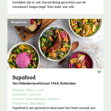
inmiddels zijn er ook shared dining gerechten aan de
menukaart toegevoegd. Voor ieder wat wils.
Nu gesloten
Resta
Supafood
Van Oldenbarneveltstraat 146A, Rotterdam
Maaltijd:
Diner
Lunch
Stadsdeel:
Centrum
Keuken:
Internationaal
Aziatisch
Prijsniveau:
Betaalbaar
Supafood is een gezond en duurzaam fast food concept aan