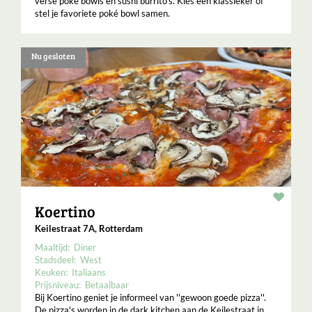
verse poké bowls en sushi burrito's. Kies een klassieker of
stel je favoriete poké bowl samen.
Nu gesloten
Resta
Koertino
Keilestraat 7A, Rotterdam
Maaltijd:
Diner
Stadsdeel:
West
Keuken:
Italiaans
Prijsniveau:
Betaalbaar
Bij Koertino geniet je informeel van ''gewoon goede pizza''.
De pizza's worden in de dark kitchen aan de Keilestraat in