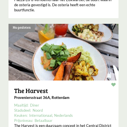
de osteria gevestigd is. De osteria heeft een echte
buurtfunctie.
Nu gesloten
Resta
The Harvest
Proveniersstraat 36A, Rotterdam
Maaltijd:
Diner
Stadsdeel:
Noord
Keuken:
Internationaal
Nederlands
Prijsniveau:
Betaalbaar
The Harvest is een duurzaam concept in het Central District