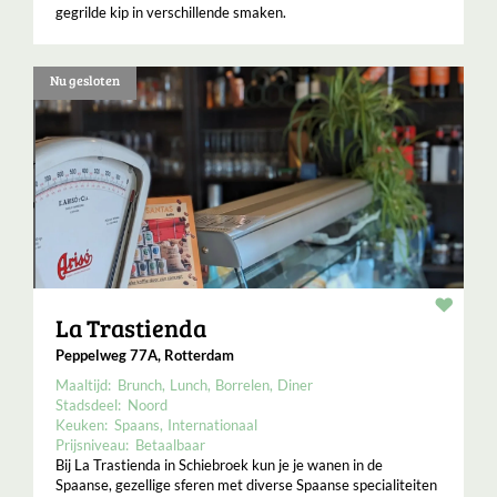
gegrilde kip in verschillende smaken.
Nu gesloten
Resta
La Trastienda
Peppelweg 77A, Rotterdam
Maaltijd:
Brunch
Lunch
Borrelen
Diner
Stadsdeel:
Noord
Keuken:
Spaans
Internationaal
Prijsniveau:
Betaalbaar
Bij La Trastienda in Schiebroek kun je je wanen in de
Spaanse, gezellige sferen met diverse Spaanse specialiteiten