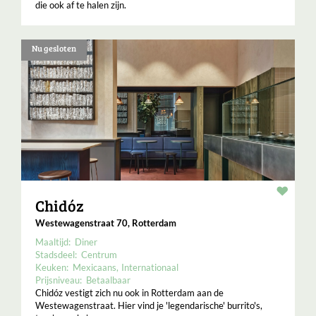
die ook af te halen zijn.
Nu gesloten
Resta
Chidóz
Westewagenstraat 70, Rotterdam
Maaltijd:
Diner
Stadsdeel:
Centrum
Keuken:
Mexicaans
Internationaal
Prijsniveau:
Betaalbaar
Chidóz vestigt zich nu ook in Rotterdam aan de
Westewagenstraat. Hier vind je 'legendarische' burrito's,