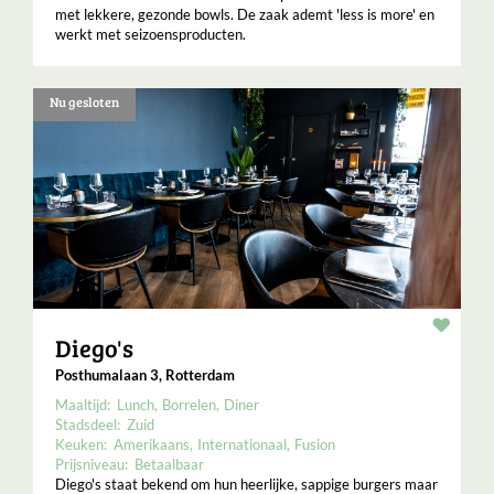
met lekkere, gezonde bowls. De zaak ademt 'less is more' en
werkt met seizoensproducten.
Nu gesloten
Resta
Diego's
Posthumalaan 3, Rotterdam
Maaltijd:
Lunch
Borrelen
Diner
Stadsdeel:
Zuid
Keuken:
Amerikaans
Internationaal
Fusion
Prijsniveau:
Betaalbaar
Diego's staat bekend om hun heerlijke, sappige burgers maar