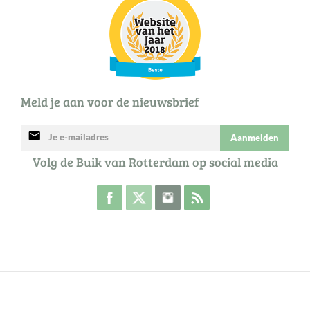
Meld je aan voor de nieuwsbrief
mail
Aanmelden
Volg de Buik van Rotterdam op social media
Volg de Buik op Facebook
Volg de Buik op Twitter
Volg de Buik op Instagram
Abonneer je op de RSS 